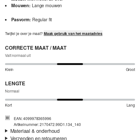
Mouwen:
Lange mouwen
Pasvorm:
Regular fit
Twijfel je over je maat?
Maak gebruik van het maatadvies
CORRECTE MAAT / MAAT
Valt normaal uit
Klein
Groot
LENGTE
Normaal
Kort
Lang
EAN: 4099978365996
Artikelnummer: 2170472.99D1.134_140
Materiaal & onderhoud
Verzenden en retourneren