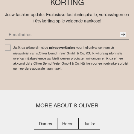
KORTING
Jouw fashion-update: Exclusieve fashioninspiratie, verrassingen en
10% korting op je volgende aankoop!
Ja, ik ga akkoord met de
voor het ontvangen van de
privacyverklaring
nieuwsbrief van s.Oliver Bernd Freier GmbH & Co. KG. Ik wil graag informatie
over op mij afgestemde aanbiedingen en producten ontvangen en ik ga ermee
akkoord dat s.Oliver Bernd Freier GmbH & Co. KG hiervoor een gebruikersprofiel
op meerdere apparaten aanmaakt.
MORE ABOUT S.OLIVER
Dames
Heren
Junior