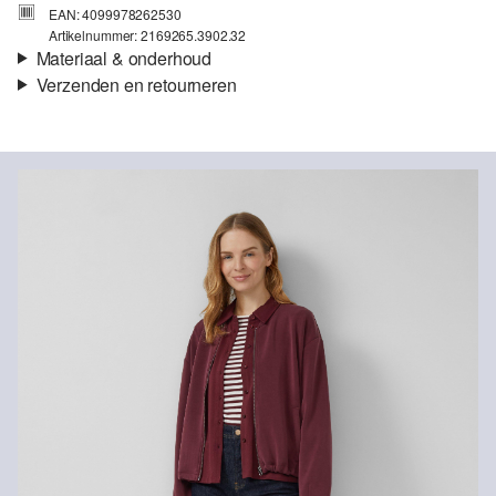
EAN: 4099978262530
Artikelnummer: 2169265.3902.32
Materiaal & onderhoud
Verzenden en retourneren
Stof:
Scuba
Verzendinformatie
Eigenschap:
Zacht, Glad
Voering:
Ongevoerd
Je bestelling wordt binnen 3-5 werkdagen verzonden door bpost.
Materiaal:
Modalmix
De verzendkosten voor een standaardlevering zijn €4,95
Retourneren
Je kunt je artikelen binnen 14 dagen gratis aan ons retourneren.
Als je onze s.Oliver Card hebt, kun je artikelen zelfs binnen 30
Niet bleken met chloor
dagen gratis retourneren.
Niet geschikt voor de droger
Niet heet strijken
Geen chemische reiniging mogelijk
Speciaal wasprogramma 30 °C