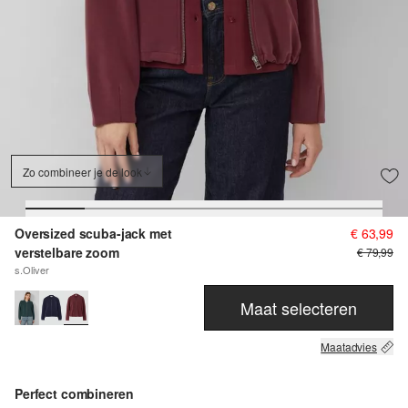
Zo combineer je de look
Oversized scuba-jack met
€ 63,99
verstelbare zoom
€ 79,99
s.Oliver
Maat selecteren
Maatadvies
Perfect combineren