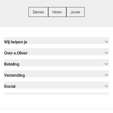
Dames
Heren
Junior
Wij helpen je
Over s.Oliver
Help - FAQ
Maattabel
Betaling
Nieuwsbrief
Retourneren
s.Oliver Card
Verzending
Koop op rekening
Top categorieën
s.Oliver Group
Creditcard
Social
bpost
Career
PayPal
instagram
Verlanglijstje
Klarna
facebook
Duurzaamheid
Bancontact