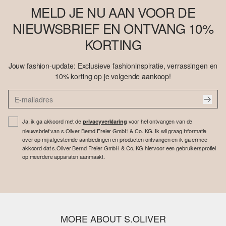
MELD JE NU AAN VOOR DE
NIEUWSBRIEF EN ONTVANG 10%
KORTING
Jouw fashion-update: Exclusieve fashioninspiratie, verrassingen en
10% korting op je volgende aankoop!
Ja, ik ga akkoord met de
voor het ontvangen van de
privacyverklaring
nieuwsbrief van s.Oliver Bernd Freier GmbH & Co. KG. Ik wil graag informatie
over op mij afgestemde aanbiedingen en producten ontvangen en ik ga ermee
akkoord dat s.Oliver Bernd Freier GmbH & Co. KG hiervoor een gebruikersprofiel
op meerdere apparaten aanmaakt.
MORE ABOUT S.OLIVER