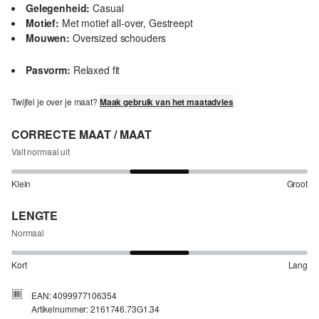
Gelegenheid:
Casual
Motief:
Met motief all-over, Gestreept
Mouwen:
Oversized schouders
Pasvorm:
Relaxed fit
Twijfel je over je maat?
Maak gebruik van het maatadvies
CORRECTE MAAT / MAAT
Valt normaal uit
Klein
Groot
LENGTE
Normaal
Kort
Lang
EAN: 4099977106354
Artikelnummer: 2161746.73G1.34