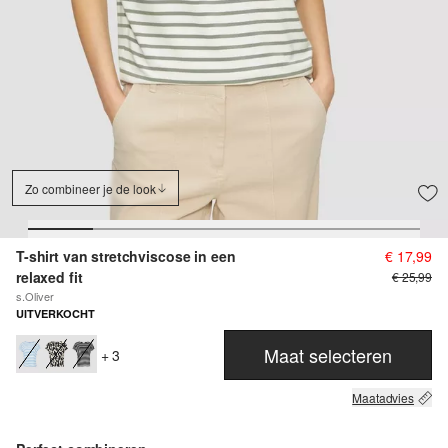
Zo combineer je de look
T-shirt van stretchviscose in een
€ 17,99
relaxed fit
€ 25,99
s.Oliver
UITVERKOCHT
Maat selecteren
+ 3
Maatadvies