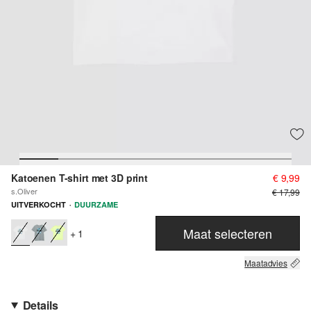
Katoenen T-shirt met 3D print
€ 9,99
s.Oliver
€ 17,99
·
UITVERKOCHT
DUURZAME
Maat selecteren
+ 1
Maatadvies
Details