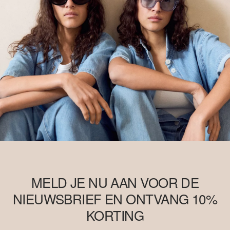
product komt voort uit een systeem van massabalans en kan
daardoor mogelijk geen Better Cotton bevatten.
Meer informatie is beschikbaar op onze pagina’s over het
onderwerp Verantwoordelijkheid.
MELD JE NU AAN VOOR DE
NIEUWSBRIEF EN ONTVANG 10%
KORTING