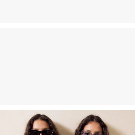
dagen gratis retourneren.
Geen chemische reiniging mogelijk
Normaal wasprogramma 40 °C
Matig heet strijken
Duurzaam gecertificeerde vezels
Op het gebied van duurzaam gecertificeerde vezels zetten we ons
in voor natuurlijke vezels uit hernieuwbare bronnen. De
grondstoffen hiervoor zijn geteeld met efficiënt gebruik van
hulpbronnen.
Better Cotton
De keuze voor katoenen producten ondersteunt onze investering
in de missie van Better Cotton. Deze organisatie wil
gemeenschappen helpen om te overleven en te gedijen, waarbij
het milieu wordt beschermd en hersteld. Better Cotton ondersteunt
boerengemeenschappen op sociaal, economisch en milieuvlak
door boeren te trainen in duurzame landbouwmethoden. Dit