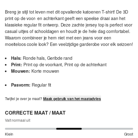
Breng je stijl tot leven met dit opvallende katoenen T-shirt! De 3D
print op de voor- en achterkant geeft een speelse draai aan het
klassieke regular fit ontwerp. Deze zachte jersey top is perfect voor
casual uitjes of schooldagen en houdt je de hele dag comfortabel.
Waarom combineer je hem niet met een jeans voor een
moeiteloos coole look? Een veelzijdige garderobe voor elk seizoen!
Hals:
Ronde hals, Geribde rand
Print:
Print op de voorkant, Print op de achterkant
Mouwen:
Korte mouwen
Pasvorm:
Regular fit
Twijfel je over je maat?
Maak gebruik van het maatadvies
CORRECTE MAAT / MAAT
Valt normaal uit
Klein
Groot