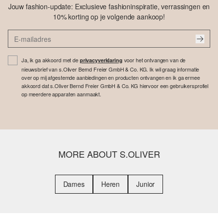
Jouw fashion-update: Exclusieve fashioninspiratie, verrassingen en
10% korting op je volgende aankoop!
Ja, ik ga akkoord met de
voor het ontvangen van de
privacyverklaring
nieuwsbrief van s.Oliver Bernd Freier GmbH & Co. KG. Ik wil graag informatie
over op mij afgestemde aanbiedingen en producten ontvangen en ik ga ermee
akkoord dat s.Oliver Bernd Freier GmbH & Co. KG hiervoor een gebruikersprofiel
op meerdere apparaten aanmaakt.
MORE ABOUT S.OLIVER
Dames
Heren
Junior