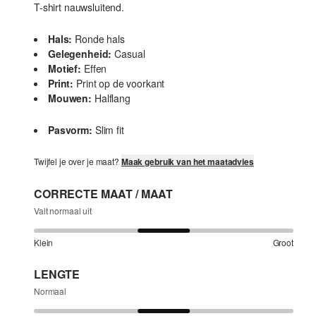
T-shirt nauwsluitend.
Hals:
Ronde hals
Gelegenheid:
Casual
Motief:
Effen
Print:
Print op de voorkant
Mouwen:
Halflang
Pasvorm:
Slim fit
Twijfel je over je maat?
Maak gebruik van het maatadvies
CORRECTE MAAT / MAAT
Valt normaal uit
Klein
Groot
LENGTE
Normaal