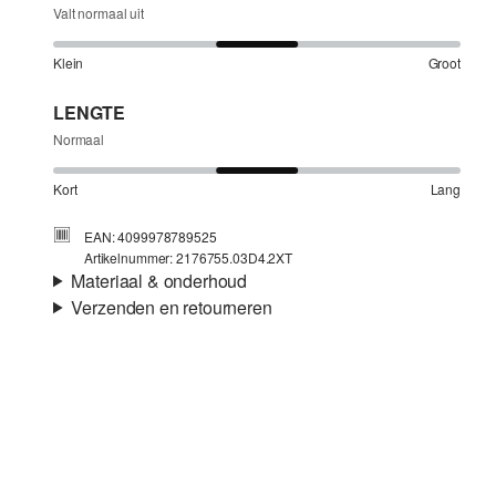
Valt normaal uit
Klein
Groot
LENGTE
Normaal
Kort
Lang
EAN: 4099978789525
Artikelnummer: 2176755.03D4.2XT
Materiaal & onderhoud
Verzenden en retourneren
Eigenschap:
Geruwd
Verzendinformatie
Je bestelling wordt binnen 3-5 werkdagen verzonden door
bpost. De verzendkosten voor een standaardlevering zijn
€4,95
Niet bleken met chloor
Retourneren