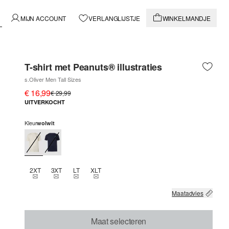
MIJN ACCOUNT
VERLANGLIJSTJE
WINKELMANDJE
T-shirt met Peanuts® illustraties
s.Oliver Men Tall Sizes
€ 16,99
€ 29,99
UITVERKOCHT
Kleur
wolwit
2XT
3XT
LT
XLT
THIS SIZE IS CURRENTLY OUT OF STOCK
THIS SIZE IS CURRENTLY OUT OF STOCK
THIS SIZE IS CURRENTLY OUT OF STOCK
THIS SIZE IS CURRENTLY OUT OF STOCK
Maatadvies
Maat selecteren