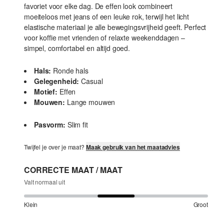
favoriet voor elke dag. De effen look combineert
moeiteloos met jeans of een leuke rok, terwijl het licht
elastische materiaal je alle bewegingsvrijheid geeft. Perfect
voor koffie met vrienden of relaxte weekenddagen –
simpel, comfortabel en altijd goed.
Hals:
Ronde hals
Gelegenheid:
Casual
Motief:
Effen
Mouwen:
Lange mouwen
Pasvorm:
Slim fit
Twijfel je over je maat?
Maak gebruik van het maatadvies
CORRECTE MAAT / MAAT
Valt normaal uit
Klein
Groot