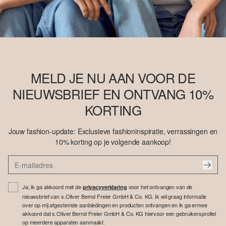
MELD JE NU AAN VOOR DE
NIEUWSBRIEF EN ONTVANG 10%
KORTING
Jouw fashion-update: Exclusieve fashioninspiratie, verrassingen en
10% korting op je volgende aankoop!
Ja, ik ga akkoord met de
voor het ontvangen van de
privacyverklaring
nieuwsbrief van s.Oliver Bernd Freier GmbH & Co. KG. Ik wil graag informatie
over op mij afgestemde aanbiedingen en producten ontvangen en ik ga ermee
akkoord dat s.Oliver Bernd Freier GmbH & Co. KG hiervoor een gebruikersprofiel
op meerdere apparaten aanmaakt.