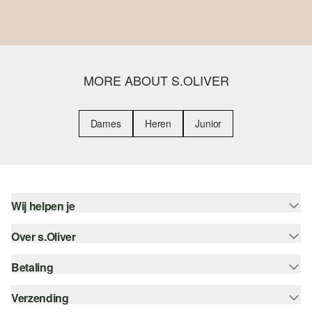
MORE ABOUT S.OLIVER
Dames
Heren
Junior
Wij helpen je
Over s.Oliver
Help - FAQ
Maattabel
Betaling
Nieuwsbrief
Retourneren
s.Oliver Card
Verzending
Koop op rekening
Top categorieën