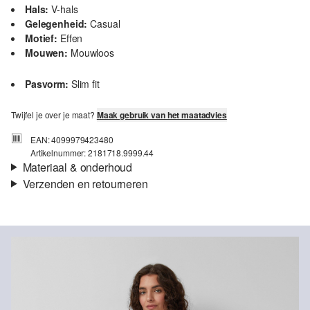
Hals:
V-hals
Gelegenheid:
Casual
Motief:
Effen
Mouwen:
Mouwloos
Pasvorm:
Slim fit
Twijfel je over je maat?
Maak gebruik van het maatadvies
EAN: 4099979423480
Artikelnummer: 2181718.9999.44
Materiaal & onderhoud
Verzenden en retourneren
Stof:
Ribstof, Jersey
Verzendinformatie
Eigenschap:
Zacht, Elastisch
Materiaal:
Katoenmix
Je bestelling wordt binnen 3-5 werkdagen verzonden door bpost.
De verzendkosten voor een standaardlevering zijn €4,95
Retourneren