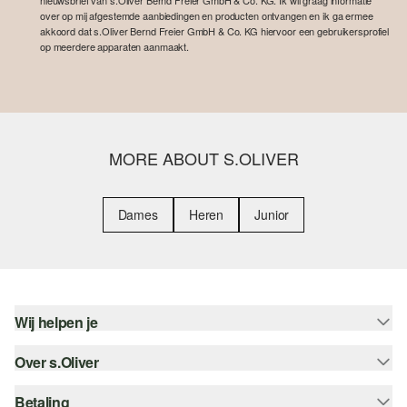
nieuwsbrief van s.Oliver Bernd Freier GmbH & Co. KG. Ik wil graag informatie
over op mij afgestemde aanbiedingen en producten ontvangen en ik ga ermee
akkoord dat s.Oliver Bernd Freier GmbH & Co. KG hiervoor een gebruikersprofiel
op meerdere apparaten aanmaakt.
MORE ABOUT S.OLIVER
Dames
Heren
Junior
Wij helpen je
Over s.Oliver
Help - FAQ
Maattabel
Betaling
Nieuwsbrief