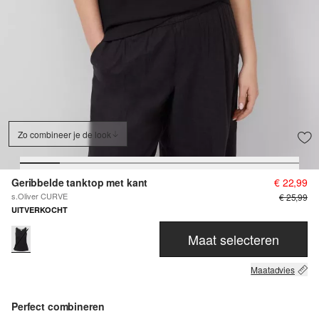
Zo combineer je de look
Geribbelde tanktop met kant
€ 22,99
s.Oliver CURVE
€ 25,99
UITVERKOCHT
Maat selecteren
Maatadvies
Perfect combineren