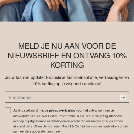
MELD JE NU AAN VOOR DE
NIEUWSBRIEF EN ONTVANG 10%
KORTING
Jouw fashion-update: Exclusieve fashioninspiratie, verrassingen en
10% korting op je volgende aankoop!
Ja, ik ga akkoord met de
voor het ontvangen van de
privacyverklaring
nieuwsbrief van s.Oliver Bernd Freier GmbH & Co. KG. Ik wil graag informatie
over op mij afgestemde aanbiedingen en producten ontvangen en ik ga ermee
akkoord dat s.Oliver Bernd Freier GmbH & Co. KG hiervoor een gebruikersprofiel
op meerdere apparaten aanmaakt.