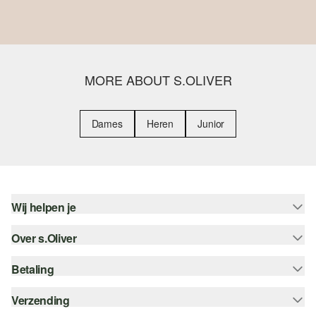
MORE ABOUT S.OLIVER
Dames
Heren
Junior
Wij helpen je
Over s.Oliver
Help - FAQ
Maattabel
Betaling
Nieuwsbrief
Retourneren
s.Oliver Card
Verzending
Koop op rekening
Top categorieën