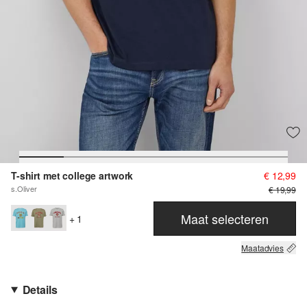
T-shirt met college artwork
€ 12,99
s.Oliver
€ 19,99
Maat selecteren
+ 1
Maatadvies
Details