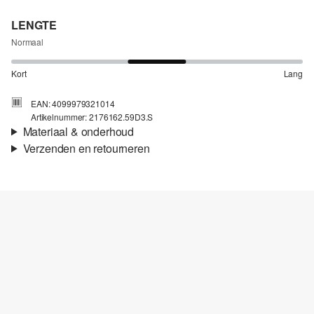
LENGTE
Normaal
Kort
Lang
EAN: 4099979321014
Artikelnummer: 2176162.59D3.S
Materiaal & onderhoud
Verzenden en retourneren
Stof:
Jersey
Verzendinformatie
Materiaal:
Katoen
Je bestelling wordt binnen 3-5 werkdagen verzonden door bpost.
De verzendkosten voor een standaardlevering zijn €4,95
Retourneren
Je kunt je artikelen binnen 14 dagen gratis aan ons retourneren.
Als je onze s.Oliver Card hebt, kun je artikelen zelfs binnen 30
Niet bleken met chloor