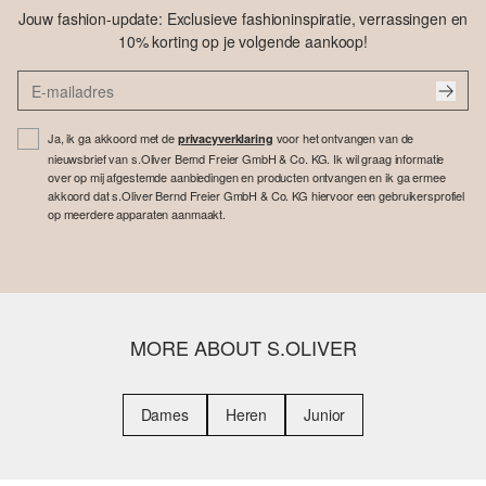
Jouw fashion-update: Exclusieve fashioninspiratie, verrassingen en
10% korting op je volgende aankoop!
Ja, ik ga akkoord met de
voor het ontvangen van de
privacyverklaring
nieuwsbrief van s.Oliver Bernd Freier GmbH & Co. KG. Ik wil graag informatie
over op mij afgestemde aanbiedingen en producten ontvangen en ik ga ermee
akkoord dat s.Oliver Bernd Freier GmbH & Co. KG hiervoor een gebruikersprofiel
op meerdere apparaten aanmaakt.
MORE ABOUT S.OLIVER
Dames
Heren
Junior