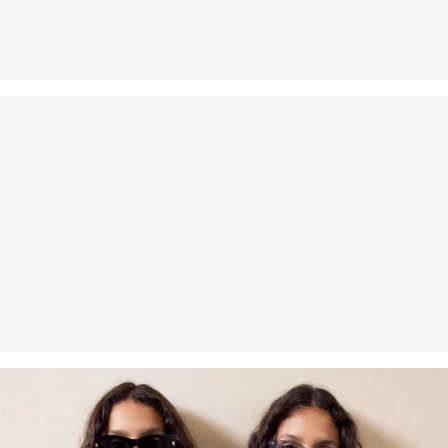
dagen gratis retourneren.
Niet geschikt voor de droger
Fijnwasprogramma 30 °C
Geen chemische reiniging mogelijk
Matig heet strijken