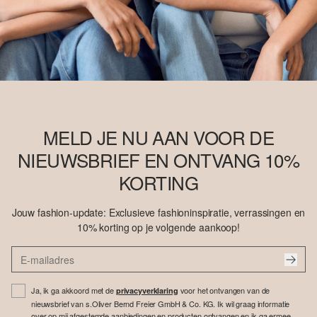
MELD JE NU AAN VOOR DE
NIEUWSBRIEF EN ONTVANG 10%
KORTING
Jouw fashion-update: Exclusieve fashioninspiratie, verrassingen en
10% korting op je volgende aankoop!
Ja, ik ga akkoord met de
voor het ontvangen van de
privacyverklaring
nieuwsbrief van s.Oliver Bernd Freier GmbH & Co. KG. Ik wil graag informatie
over op mij afgestemde aanbiedingen en producten ontvangen en ik ga ermee