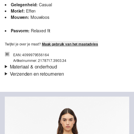
Gelegenheid:
Casual
Motief:
Effen
Mouwen:
Mouwloos
Pasvorm:
Relaxed fit
Twijfel je over je maat?
Maak gebruik van het maatadvies
EAN: 4099979556164
Artikelnummer: 2178717.3903.34
Materiaal & onderhoud
Verzenden en retourneren
Stof:
Jersey
Verzendinformatie
Eigenschap:
Zacht, Soepel, Elastisch
Materiaal:
Viscosemix
Je bestelling wordt binnen 3-5 werkdagen verzonden door bpost.
De verzendkosten voor een standaardlevering zijn €4,95
Retourneren
Je kunt je artikelen binnen 14 dagen gratis aan ons retourneren.