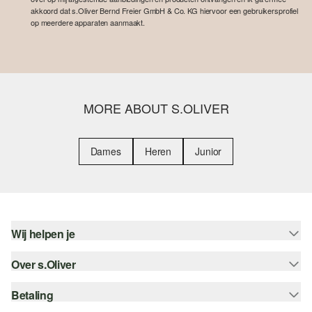
akkoord dat s.Oliver Bernd Freier GmbH & Co. KG hiervoor een gebruikersprofiel
op meerdere apparaten aanmaakt.
MORE ABOUT S.OLIVER
Dames
Heren
Junior
Wij helpen je
Over s.Oliver
Help - FAQ
Maattabel
Betaling
Nieuwsbrief