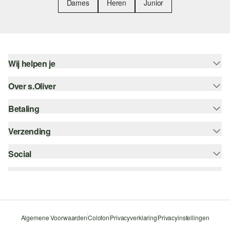
Dames
Heren
Junior
Wij helpen je
Over s.Oliver
Help - FAQ
Maattabel
Betaling
Nieuwsbrief
Retourneren
s.Oliver Card
Verzending
Koop op rekening
Top categorieën
s.Oliver Group
Creditcard
Social
bpost
Career
PayPal
instagram
Verlanglijstje
Klarna
facebook
Duurzaamheid
Bancontact
pinterest
Storefinder
Algemene Voorwaarden
Colofon
Privacyverklaring
Privacyinstellingen
Beveiligde SSL-Verbinding
youtube