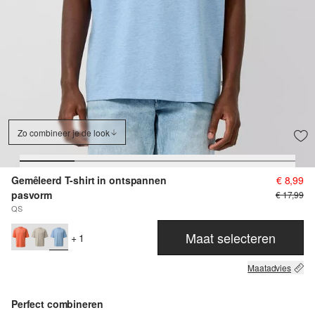
Zo combineer je de look
Gemêleerd T-shirt in ontspannen
€ 8,99
pasvorm
€ 17,99
QS
Maat selecteren
+ 1
Maatadvies
Perfect combineren