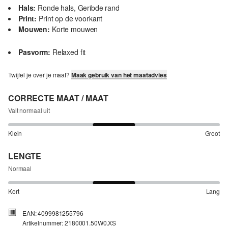
Hals:
Ronde hals, Geribde rand
Print:
Print op de voorkant
Mouwen:
Korte mouwen
Pasvorm:
Relaxed fit
Twijfel je over je maat?
Maak gebruik van het maatadvies
CORRECTE MAAT / MAAT
Valt normaal uit
Klein
Groot
LENGTE
Normaal
Kort
Lang
EAN: 4099981255796
Artikelnummer: 2180001.50W0.XS