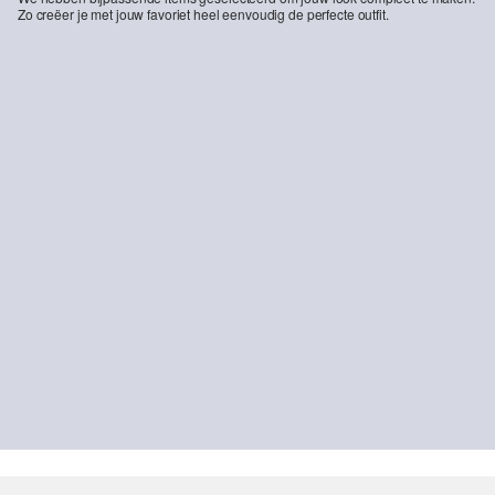
Zo creëer je met jouw favoriet heel eenvoudig de perfecte outfit.
-10%
Bermuda van een linnenmix
€ 44,99
€ 49,99