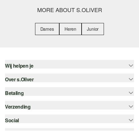
MORE ABOUT S.OLIVER
Dames
Heren
Junior
Wij helpen je
Over s.Oliver
Help - FAQ
Maattabel
Betaling
Nieuwsbrief
Retourneren
s.Oliver Card
Verzending
Koop op rekening
Top categorieën
s.Oliver Group
Creditcard
Social
bpost
Career
PayPal
instagram
Verlanglijstje
Klarna