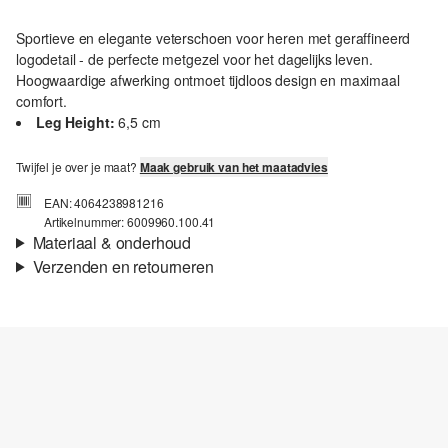
Sportieve en elegante veterschoen voor heren met geraffineerd
logodetail - de perfecte metgezel voor het dagelijks leven.
Hoogwaardige afwerking ontmoet tijdloos design en maximaal
comfort.
Leg Height:
6,5 cm
Twijfel je over je maat?
Maak gebruik van het maatadvies
EAN: 4064238981216
Artikelnummer: 6009960.100.41
Materiaal & onderhoud
Verzenden en retourneren
Verzendinformatie
Je bestelling wordt binnen 3-5 werkdagen verzonden door bpost.
De verzendkosten voor een standaardlevering zijn €4,95
Retourneren