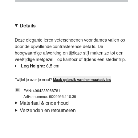
Details
Deze elegante leren veterschoenen voor dames vallen op
door de opvallende contrasterende details. De
hoogwaardige afwerking en tijdloze stijl maken ze tot een
veelzijdige metgezel - op kantoor of tijdens een stedentrip.
Leg Height:
6,5 cm
Twijfel je over je maat?
Maak gebruik van het maatadvies
EAN: 4064238968781
Artikelnummer: 6009956.110.36
Materiaal & onderhoud
Verzenden en retourneren
Verzendinformatie
Je bestelling wordt binnen 3-5 werkdagen verzonden door