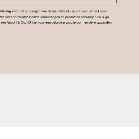
voor het ontvangen van de nieuwsbrief van s.Oliver Bernd Freier
klaring
atie over op mij afgestemde aanbiedingen en producten ontvangen en ik ga
reier GmbH & Co. KG hiervoor een gebruikersprofiel op meerdere apparaten