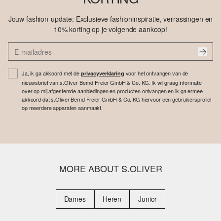
Jouw fashion-update: Exclusieve fashioninspiratie, verrassingen en
10% korting op je volgende aankoop!
Ja, ik ga akkoord met de
voor het ontvangen van de
privacyverklaring
nieuwsbrief van s.Oliver Bernd Freier GmbH & Co. KG. Ik wil graag informatie
over op mij afgestemde aanbiedingen en producten ontvangen en ik ga ermee
akkoord dat s.Oliver Bernd Freier GmbH & Co. KG hiervoor een gebruikersprofiel
op meerdere apparaten aanmaakt.
MORE ABOUT S.OLIVER
Dames
Heren
Junior