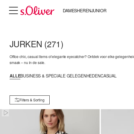
DAMES
HEREN
JUNIOR
JURKEN
(271)
Office chic, casual items of elegante eyecatcher? Ontdek voor elke gelegenheid 
smaak – nu in de sale.
ALLE
BUSINESS & SPECIALE GELEGENHEDEN
CASUAL
Filters & Sorting
Paused • Muted