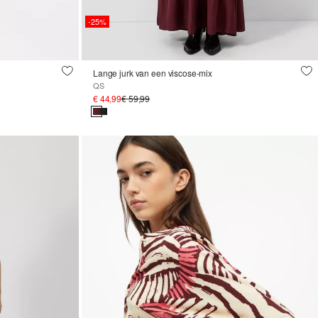
-25%
Lange jurk van een viscose-mix
QS
€ 44,99
€ 59,99