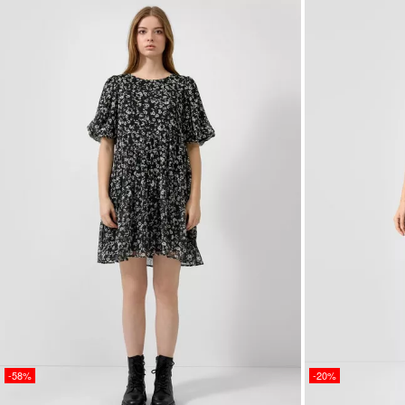
-58%
-20%