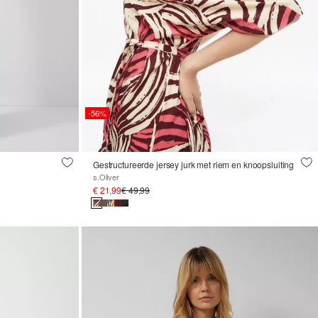
-56%
Gestructureerde jersey jurk met riem en knoopsluiting
s.Oliver
€ 21,99
€ 49,99