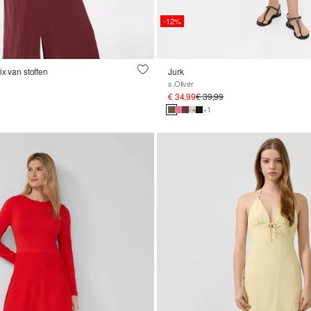
-12%
ix van stoffen
Jurk
s.Oliver
€ 34,99
€ 39,99
+1