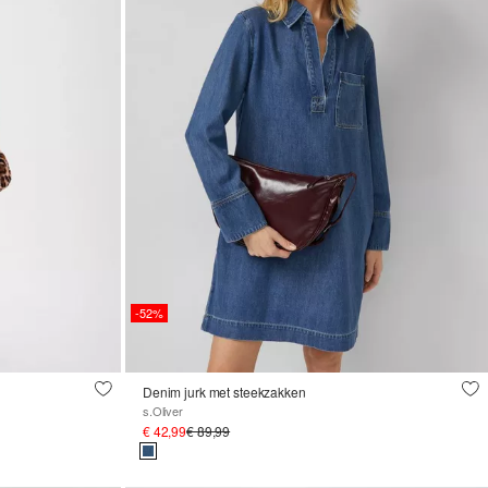
-52%
Denim jurk met steekzakken
s.Oliver
€ 42,99
€ 89,99