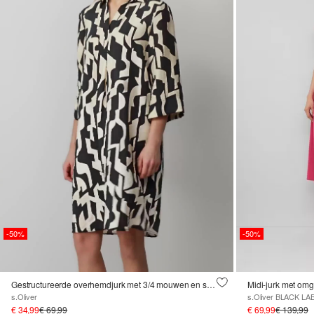
-50%
-50%
Gestructureerde overhemdjurk met 3/4 mouwen en steekzakken
Midi-jurk met o
s.Oliver
s.Oliver BLACK LA
€ 34,99
€ 69,99
€ 69,99
€ 139,99