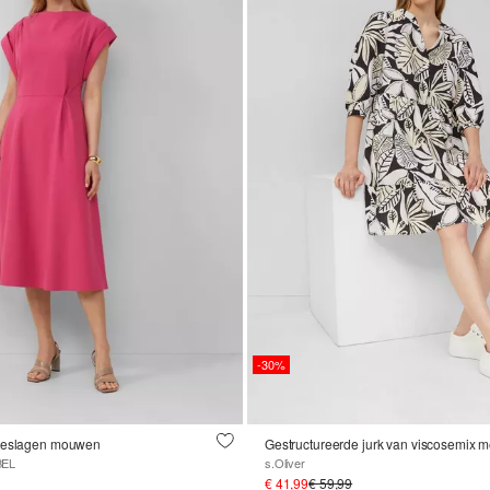
-30%
mgeslagen mouwen
Gestructureerde jurk van viscosemix 
BEL
s.Oliver
€ 41,99
€ 59,99