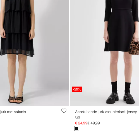
-50%
jurk met volants
Aansluitende jurk van interlock-jersey
QS
€ 24,99
€ 49,99