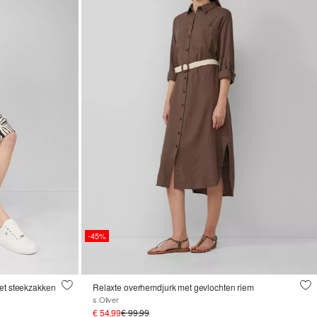
-45%
met steekzakken
Relaxte overhemdjurk met gevlochten riem
s.Oliver
€ 54,99
€ 99,99