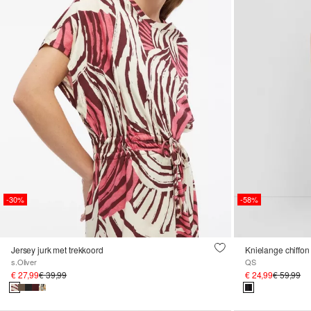
-30%
-58%
Jersey jurk met trekkoord
Knielange chiffon 
s.Oliver
QS
€ 27,99
€ 39,99
€ 24,99
€ 59,99