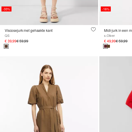
-33%
-16%
Viscosejurk met gehaakte kant
Midi-jurk in een m
QS
s.Oliver
€ 39,99
€ 59,99
€ 49,99
€ 59,99