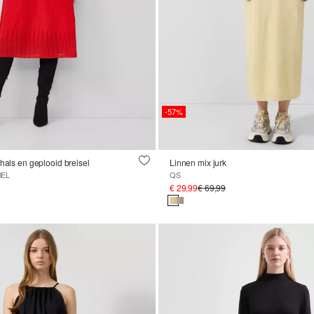
-57%
thals en geplooid breisel
Linnen mix jurk
BEL
QS
€ 29,99
€ 69,99