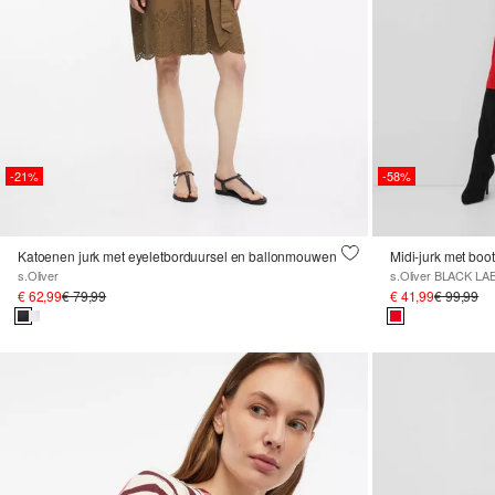
-21%
-58%
Katoenen jurk met eyeletborduursel en ballonmouwen
Midi-jurk met boo
s.Oliver
s.Oliver BLACK LA
€ 62,99
€ 79,99
€ 41,99
€ 99,99