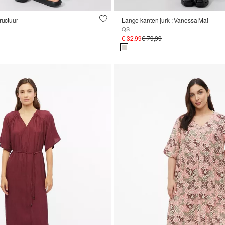
ructuur
Lange kanten jurk ; Vanessa Mai
QS
€ 32,99
€ 79,99