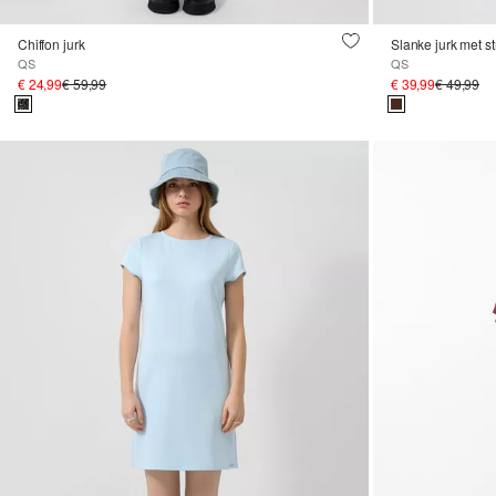
Chiffon jurk
Slanke jurk met st
QS
QS
€ 24,99
€ 59,99
€ 39,99
€ 49,99