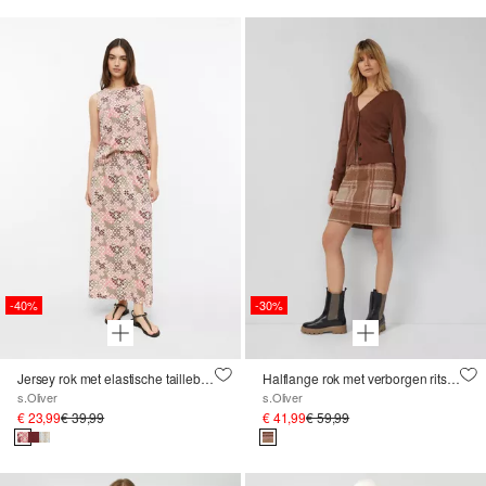
-40%
-30%
Jersey rok met elastische tailleband en steekzakken
Halflange rok met verborgen ritssluiting
s.Oliver
s.Oliver
€ 23,99
€ 39,99
€ 41,99
€ 59,99