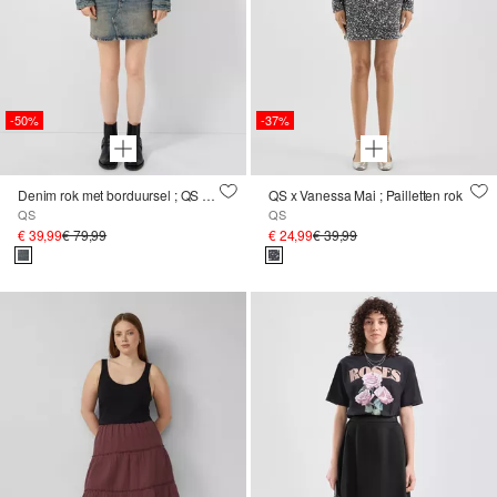
-50%
-37%
Denim rok met borduursel ; QS x Von Dutch
QS x Vanessa Mai ; Pailletten rok
QS
QS
€ 39,99
€ 79,99
€ 24,99
€ 39,99