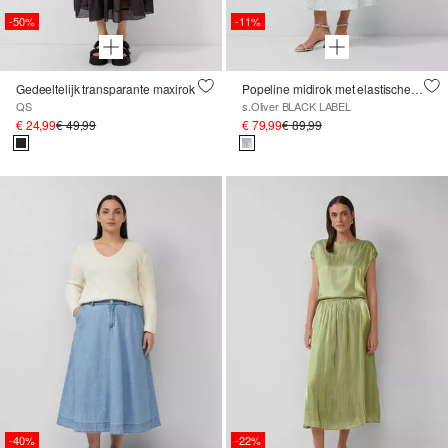
-50%
-11%
Gedeeltelijk transparante maxirok
Popeline midirok met elastische tailleband
QS
s.Oliver BLACK LABEL
€ 24,99
€ 49,99
€ 79,99
€ 89,99
-40%
-22%