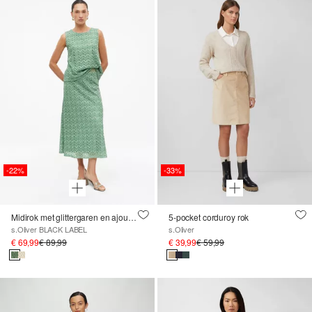
-22%
-33%
Midirok met glittergaren en ajourpatroon
5-pocket corduroy rok
s.Oliver BLACK LABEL
s.Oliver
€ 69,99
€ 89,99
€ 39,99
€ 59,99