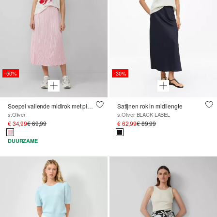
-50%
-30%
Soepel vallende midirok met plooien en elastische band
Satijnen rok in midilengte
s.Oliver
s.Oliver BLACK LABEL
€ 34,99
€ 69,99
€ 62,99
€ 89,99
DUURZAME