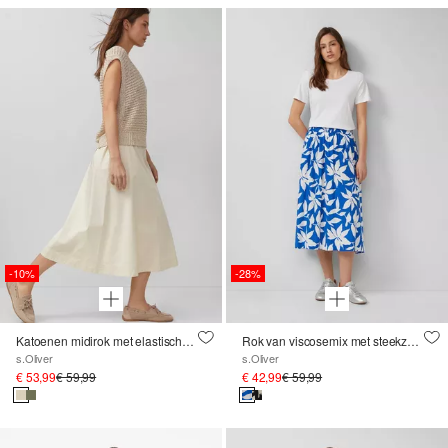
-10%
-28%
Katoenen midirok met elastische tailleband en paspelzakken
Rok van viscosemix met steekzakken
s.Oliver
s.Oliver
€ 53,99
€ 59,99
€ 42,99
€ 59,99