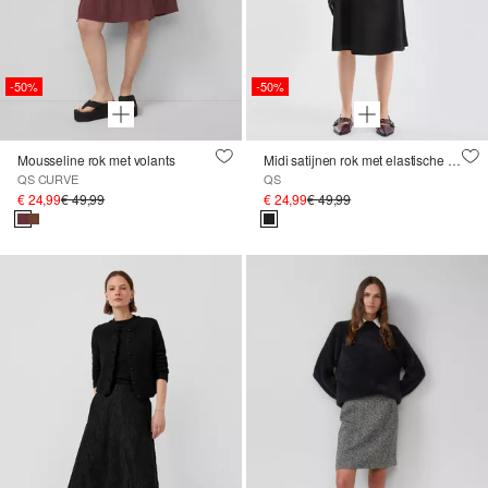
-50%
-50%
Mousseline rok met volants
Midi satijnen rok met elastische band en uitlopende zoom
QS CURVE
QS
€ 24,99
€ 49,99
€ 24,99
€ 49,99