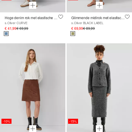
Hoge denim rok met elastische tailleband
Glimmende midirok met elastische tailleband
s.Oliver CURVE
s.Oliver BLACK LABEL
€ 41,99
€ 69,99
€ 69,99
€ 89,99
-10%
-15%