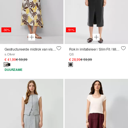
-30%
-51%
Gestructureerde midirok van viscosemix
Rok in imitatieleer / Slim Fit / Mid Rise / Split detail
s.Oliver
QS
€ 41,99
€ 59,99
€ 28,99
€ 59,99
DUURZAME