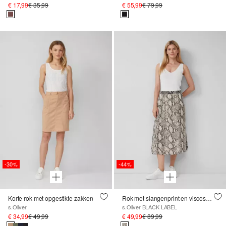
€ 17,99
€ 35,99
€ 55,99
€ 79,99
-30%
-44%
Korte rok met opgestikte zakken
Rok met slangenprint en viscose voering
s.Oliver
s.Oliver BLACK LABEL
€ 34,99
€ 49,99
€ 49,99
€ 89,99