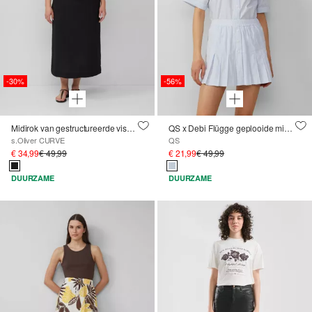
-30%
-56%
Midirok van gestructureerde viscosemix met split opzij
QS x Debi Flügge geplooide minirok met fijne strepen
s.Oliver CURVE
QS
€ 34,99
€ 49,99
€ 21,99
€ 49,99
DUURZAME
DUURZAME