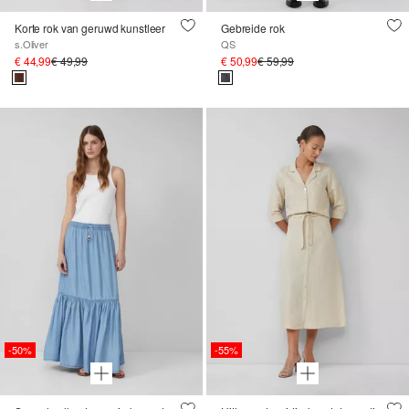
Korte rok van geruwd kunstleer
Gebreide rok
s.Oliver
QS
€ 44,99
€ 49,99
€ 50,99
€ 59,99
-50%
-55%