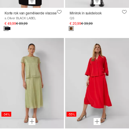
Korte rok van gemêleerde viscose
Minirok in suèdelook
s.Oliver BLACK LABEL
QS
€ 49,99
€ 89,99
€ 20,99
€ 39,99
-34%
-55%