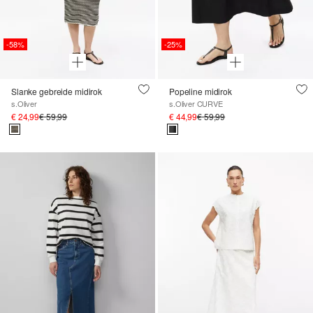
-58%
-25%
Slanke gebreide midirok
Popeline midirok
s.Oliver
s.Oliver CURVE
€ 24,99
€ 59,99
€ 44,99
€ 59,99