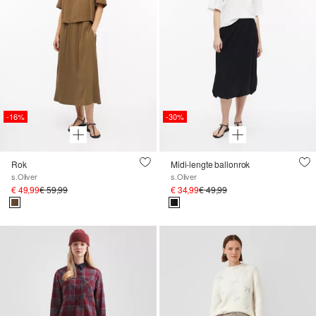
-16%
-30%
Rok
Midi-lengte ballonrok
s.Oliver
s.Oliver
€ 49,99
€ 59,99
€ 34,99
€ 49,99