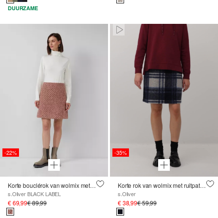
DUURZAME
Paused • Muted
-22%
-35%
Korte bouclérok van wolmix met glittergaren
Korte rok van wolmix met ruitpatroon
s.Oliver BLACK LABEL
s.Oliver
€ 69,99
€ 89,99
€ 38,99
€ 59,99