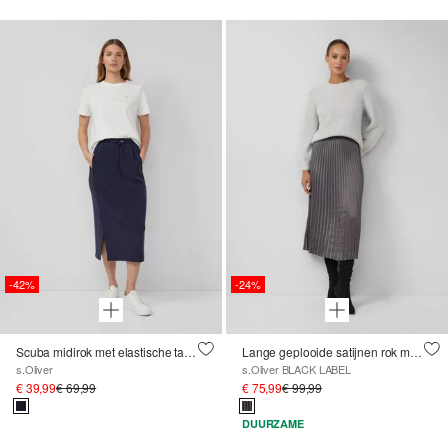
-42%
-24%
Scuba midirok met elastische tailleband
Lange geplooide satijnen rok met elastische tailleband
s.Oliver
s.Oliver BLACK LABEL
€ 39,99
€ 69,99
€ 75,99
€ 99,99
DUURZAME