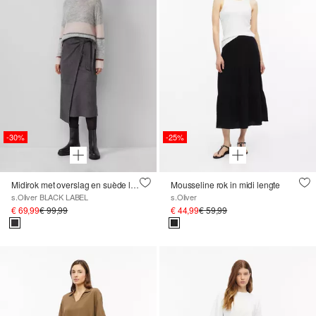
-30%
-25%
Midirok met overslag en suède look
Mousseline rok in midi lengte
s.Oliver BLACK LABEL
s.Oliver
€ 69,99
€ 99,99
€ 44,99
€ 59,99