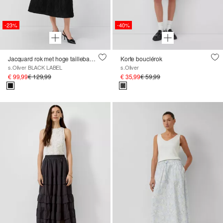
-23%
-40%
Jacquard rok met hoge tailleband en blinde ritssluiting
Korte bouclérok
s.Oliver BLACK LABEL
s.Oliver
€ 99,99
€ 129,99
€ 35,99
€ 59,99