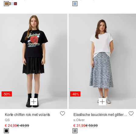
-50%
-46%
Korte chiffon rok met volants
Elastische bouclérok met glittergaren
QS
s.Oliver
€ 24,99
€ 49,99
€ 31,99
€ 59,99