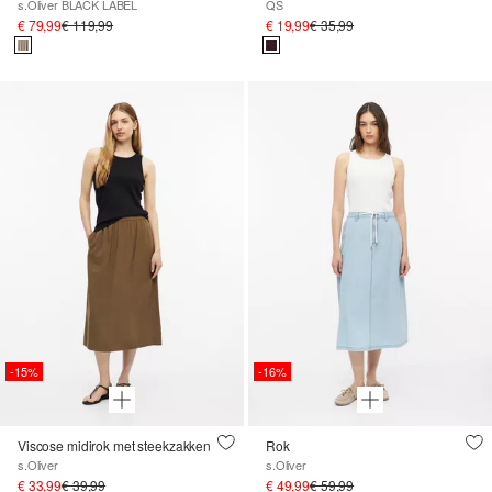
s.Oliver BLACK LABEL
QS
€ 79,99
€ 119,99
€ 19,99
€ 35,99
-15%
-16%
Viscose midirok met steekzakken
Rok
s.Oliver
s.Oliver
€ 33,99
€ 39,99
€ 49,99
€ 59,99