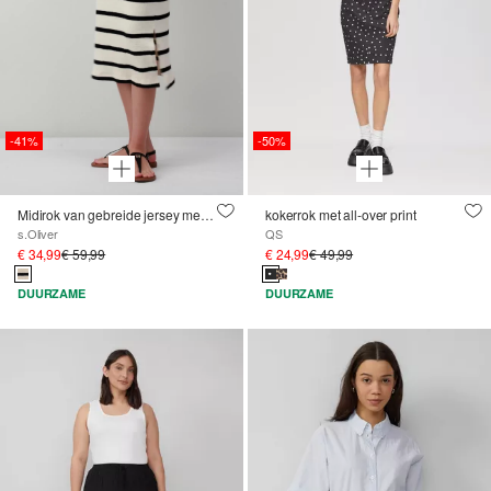
-41%
-50%
Midirok van gebreide jersey met strepen
kokerrok met all-over print
s.Oliver
QS
€ 34,99
€ 59,99
€ 24,99
€ 49,99
DUURZAME
DUURZAME