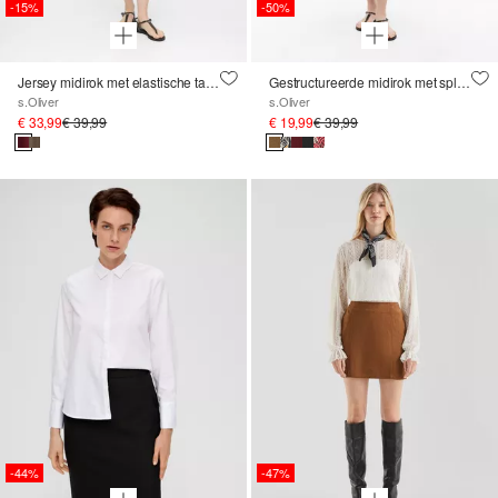
-15%
-50%
Jersey midirok met elastische tailleband en vlamgarenstructuur
Gestructureerde midirok met split en elastische tailleband
s.Oliver
s.Oliver
€ 33,99
€ 39,99
€ 19,99
€ 39,99
-44%
-47%