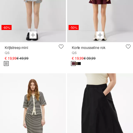
-60%
-50%
Krijtstreep mini
Korte mousseline rok
QS
QS
€ 19,99
€ 49,99
€ 19,99
€ 39,99