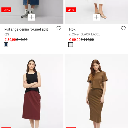
-20%
-41%
kuitlange denim rok met split
Rok
QS
s.Oliver BLACK LABEL
€ 39,99
€ 49,99
€ 69,99
€ 119,99