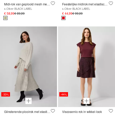
Midi-rok van geplooid mesh met metallic garen en jersey voering
Feestelijke midirok met elastische tailleband en plooien
s.Oliver BLACK LABEL
s.Oliver BLACK LABEL
€ 58,99
€ 89,99
€ 44,99
€ 99,99
-33%
-44%
Glinsterende plooirok met elastische tailleband in midilengte
Viscosemix rok in wikkel-look