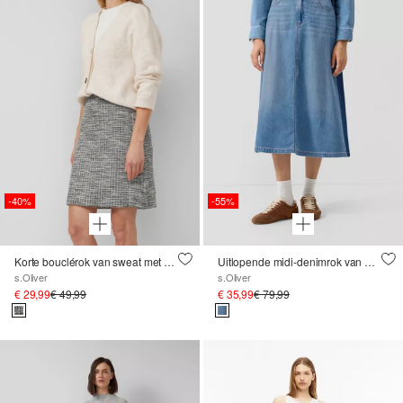
-40%
-55%
Korte bouclérok van sweat met elastische tailleband
Uitlopende midi-denimrok van een lyocellmix met een hoge tailleband
s.Oliver
s.Oliver
€ 29,99
€ 49,99
€ 35,99
€ 79,99