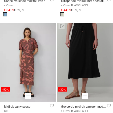
Soepel vallende maxirok van denim
Uitlopende midirok met decoratieve knoopsluiting en ceintuur met motief
s.Oliver
s.Oliver BLACK LABEL
€ 34,99
€ 69,99
€ 44,99
€ 99,99
Paused • Muted
-50%
-30%
Midirok van viscose
Gevoerde midirok van een modalmix met elastische band
QS
s.Oliver BLACK LABEL