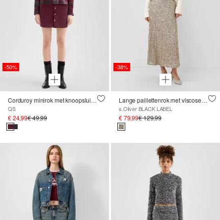
-50%
-38%
Corduroy minirok met knoopsluiting
Lange paillettenrok met viscose voering
QS
s.Oliver BLACK LABEL
€ 24,99
€ 49,99
€ 79,99
€ 129,99