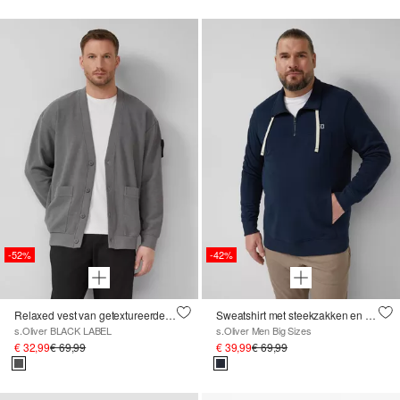
-52%
-42%
Relaxed vest van getextureerde sweatstof
Sweatshirt met steekzakken en label
s.Oliver BLACK LABEL
s.Oliver Men Big Sizes
€ 32,99
€ 69,99
€ 39,99
€ 69,99