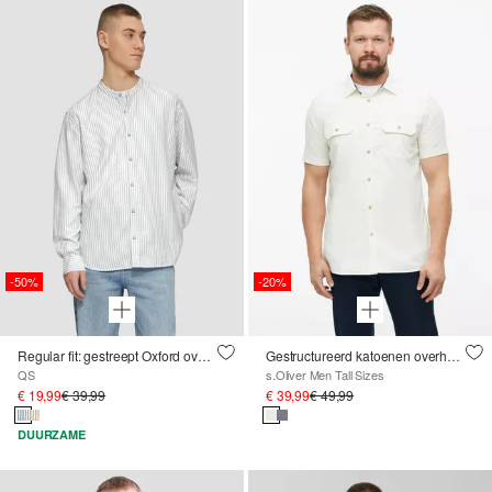
-50%
-20%
Regular fit: gestreept Oxford overhemd met opstaande kraag
Gestructureerd katoenen overhemd
QS
s.Oliver Men Tall Sizes
€ 19,99
€ 39,99
€ 39,99
€ 49,99
DUURZAME