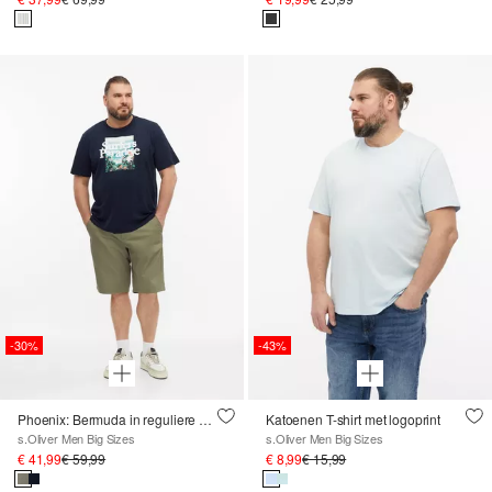
-30%
-43%
Phoenix: Bermuda in reguliere pasvorm met ceintuur van textiel
Katoenen T-shirt met logoprint
s.Oliver Men Big Sizes
s.Oliver Men Big Sizes
€ 41,99
€ 59,99
€ 8,99
€ 15,99