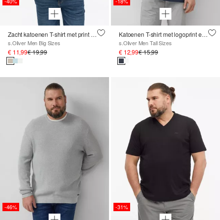
-40%
-18%
Zacht katoenen T-shirt met print op de voorkant
Katoenen T-shirt met logoprint en V-hals
s.Oliver Men Big Sizes
s.Oliver Men Tall Sizes
€ 11,99
€ 19,99
€ 12,99
€ 15,99
-46%
-31%