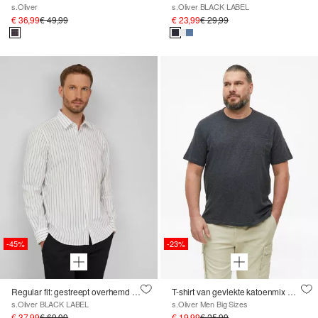
s.Oliver
s.Oliver BLACK LABEL
€ 36,99
€ 49,99
€ 23,99
€ 29,99
-45%
-23%
Regular fit: gestreept overhemd met lange mouwen van stretchkatoen
T-shirt van gevlekte katoenmix met borstzak
s.Oliver BLACK LABEL
s.Oliver Men Big Sizes
€ 37,99
€ 69,99
€ 19,99
€ 25,99