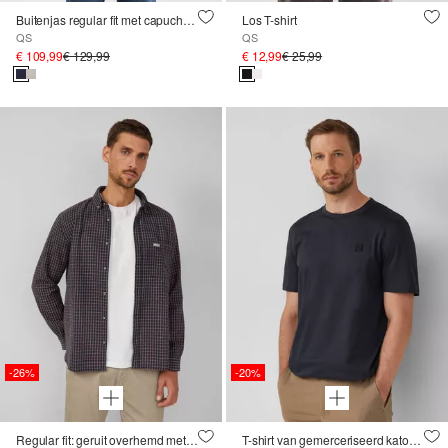
Buitenjas regular fit met capuchon en warme voering
Los T-shirt
QS
QS
€ 109,99
€ 129,99
€ 12,99
€ 25,99
-26%
-20%
Regular fit: geruit overhemd met structuur
T-shirt van gemerceriseerd katoen met logodetails