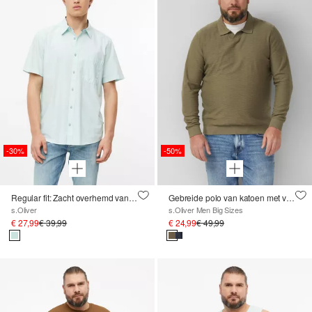
-30%
-50%
Regular fit: Zacht overhemd van een katoen-modaalmix
Gebreide polo van katoen met vlamgarenstructuur
s.Oliver
s.Oliver Men Big Sizes
€ 27,99
€ 39,99
€ 24,99
€ 49,99