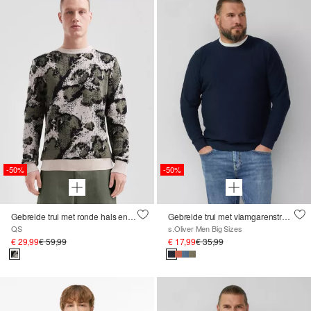
-50%
-50%
Gebreide trui met ronde hals en ribboorden in regular fit
Gebreide trui met vlamgarenstructuur en rolrand
QS
s.Oliver Men Big Sizes
€ 29,99
€ 59,99
€ 17,99
€ 35,99