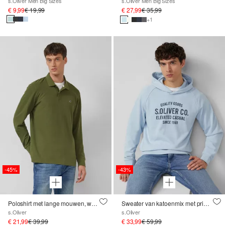
s.Oliver Men Big Sizes
s.Oliver Men Big Sizes
€ 9,99
€ 19,99
€ 27,99
€ 35,99
+1
-45%
-43%
Poloshirt met lange mouwen, wafelstructuur en logopatch
Sweater van katoenmix met print op de voorkant
s.Oliver
s.Oliver
€ 21,99
€ 39,99
€ 33,99
€ 59,99