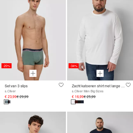
-20%
-34%
Set van 3 slips
Zacht katoenen shirt met lange mouwen
s.Oliver
s.Oliver Men Big Sizes
€ 23,99
€ 29,99
€ 16,99
€ 25,99