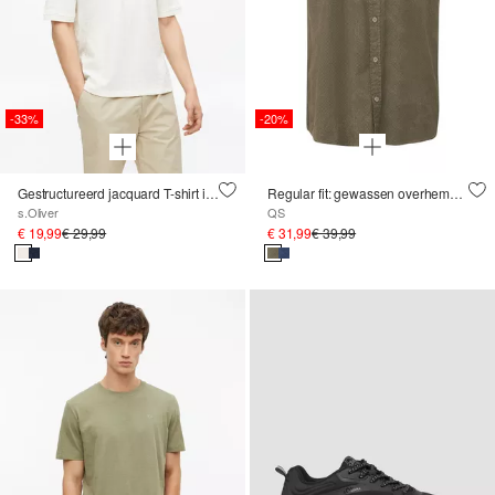
-33%
-20%
Gestructureerd jacquard T-shirt in een moderne pasvorm
Regular fit: gewassen overhemd met print all-over
s.Oliver
QS
€ 19,99
€ 29,99
€ 31,99
€ 39,99