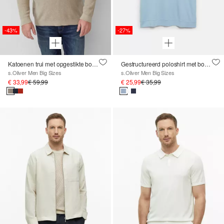
-43%
-27%
Katoenen trui met opgestikte borstzak
Gestructureerd poloshirt met boorden
s.Oliver Men Big Sizes
s.Oliver Men Big Sizes
€ 33,99
€ 59,99
€ 25,99
€ 35,99