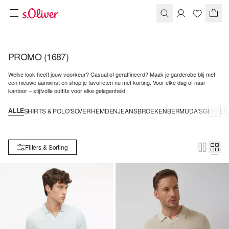
PROMO
(1687)
Welke look heeft jouw voorkeur? Casual of geraffineerd? Maak je garderobe blij met
een nieuwe aanwinst en shop je favorieten nu met korting. Voor elke dag of naar
kantoor – stijlvolle outfits voor elke gelegenheid.
ALLE
SHIRTS & POLO'S
OVERHEMDEN
JEANS
BROEKEN
BERMUDA'S
GEBREID
Filters & Sorting