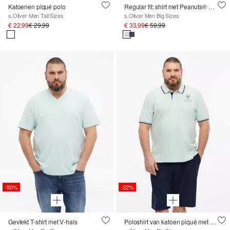
Katoenen piqué polo
Regular fit: shirt met Peanuts® motief
s.Oliver Men Tall Sizes
s.Oliver Men Big Sizes
€ 22,99
€ 29,99
€ 33,99
€ 59,99
-50%
-22%
Gevlekt T-shirt met V-hals
Poloshirt van katoen piqué met contrasterende details