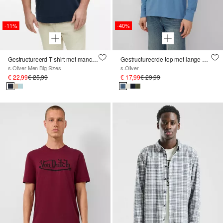
-11%
-40%
Gestructureerd T-shirt met manchetten
Gestructureerde top met lange mouwen en manchetten
s.Oliver Men Big Sizes
s.Oliver
€ 22,99
€ 25,99
€ 17,99
€ 29,99