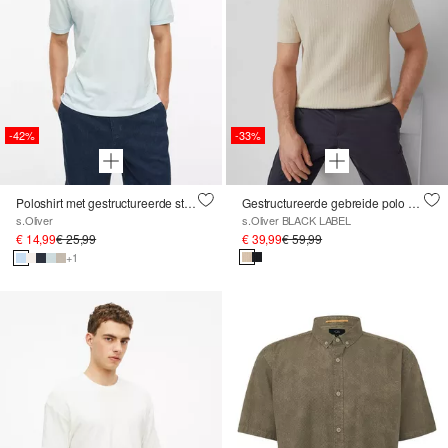
-42%
-33%
Poloshirt met gestructureerde strepen
Gestructureerde gebreide polo met geribde boorden
s.Oliver
s.Oliver BLACK LABEL
€ 14,99
€ 25,99
€ 39,99
€ 59,99
+1