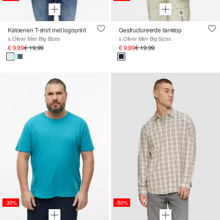
Katoenen T-shirt met logoprint
Gestructureerde tanktop
s.Oliver Men Big Sizes
s.Oliver Men Big Sizes
€ 9,99
€ 19,99
€ 9,99
€ 19,99
-30%
-50%