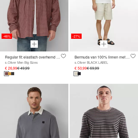
-46%
-27%
Regular fit: elastisch overhemd met knoopsluiting en geruit patroon
Bermuda van 100% linnen met elastische tailleband
s.Oliver Men Big Sizes
s.Oliver BLACK LABEL
€ 26,99
€ 49,99
€ 50,99
€ 69,99