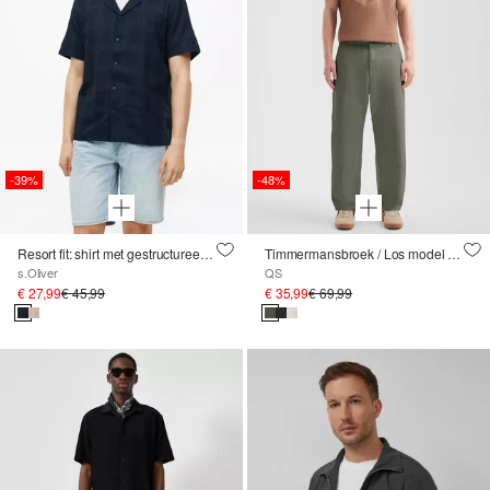
-39%
-48%
Resort fit: shirt met gestructureerde strepen
Timmermansbroek / Los model / Halfhoog / Rechte pijp
s.Oliver
QS
€ 27,99
€ 45,99
€ 35,99
€ 69,99