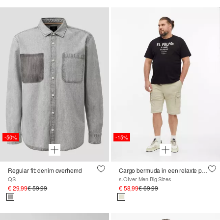
-50%
-15%
Regular fit: denim overhemd
Cargo bermuda in een relaxte pasvorm met een elastische tailleband
QS
s.Oliver Men Big Sizes
€ 29,99
€ 59,99
€ 58,99
€ 69,99