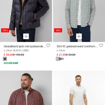
-50%
-45%
Gewatteerd jack met opstaande kraag en gerecycled dons
Slim fit: gedessineerd overhemd van stretchkatoen
s.Oliver BLACK LABEL
s.Oliver
€ 99,99
€ 199,99
€ 21,99
€ 39,99
DUURZAME