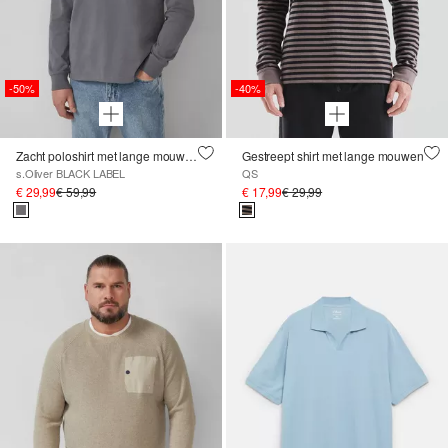
-50%
-40%
Zacht poloshirt met lange mouwen in een relaxte pasvorm
Gestreept shirt met lange mouwen
s.Oliver BLACK LABEL
QS
€ 29,99
€ 59,99
€ 17,99
€ 29,99