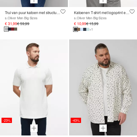
Trui van puur katoen met structuurmix
Katoenen T-shirt met logoprint en V-hals
s.Oliver Men Big Sizes
s.Oliver Men Big Sizes
€ 31,99
€ 59,99
€ 10,99
€ 15,99
+1
-23%
-43%