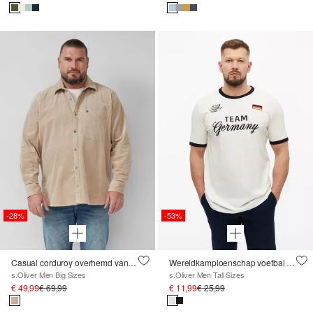
-28%
-53%
Casual corduroy overhemd van stretch katoen
Wereldkampioenschap voetbal T-shirt
s.Oliver Men Big Sizes
s.Oliver Men Tall Sizes
€ 49,99
€ 69,99
€ 11,99
€ 25,99