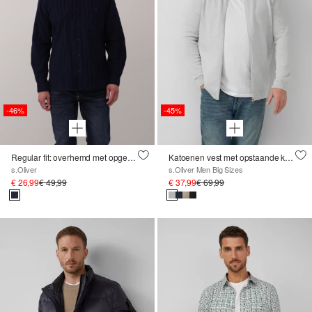
-46%
-45%
Regular fit: overhemd met opgezette zak en button-down kraag
Katoenen vest met opstaande kraag en logopatch
s.Oliver
s.Oliver Men Big Sizes
€ 26,99
€ 49,99
€ 37,99
€ 69,99