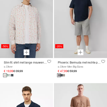
-50%
-20%
Slim fit: shirt met lange mouwen, all-over print en Kent-kraag
Phoenix: Bermuda met rechte pijp en structuur
s.Oliver
s.Oliver Men Big Sizes
€ 19,99
€ 39,99
€ 47,99
€ 59,99