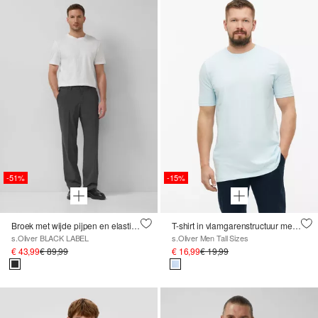
-51%
-15%
Broek met wijde pijpen en elastische tailleband van gevlekte stretchstof
T-shirt in vlamgarenstructuur met logodetail
s.Oliver BLACK LABEL
s.Oliver Men Tall Sizes
€ 43,99
€ 89,99
€ 16,99
€ 19,99