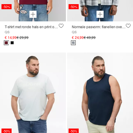
-50%
-50%
T-shirt met ronde hals en print op voorzijde ; QS x Von Dutch
Normale pasvorm: flanellen overhemd
QS
QS
€ 14,99
€ 29,99
€ 24,99
€ 49,99
-50%
-50%