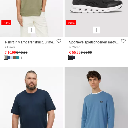
-31%
-20%
T-shirt in vlamgarenstructuur met logodetail
Sportieve sportschoenen met veters
s.Oliver
s.Oliver
€ 10,99
€ 15,99
€ 55,99
€ 69,99
+1