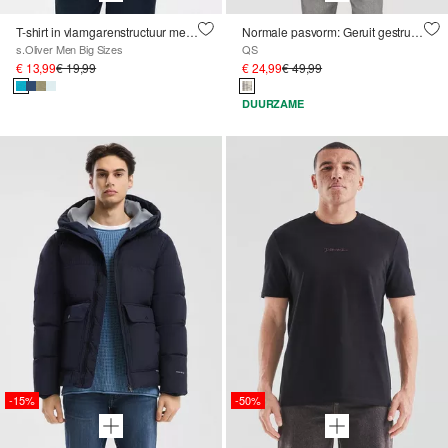
T-shirt in vlamgarenstructuur met logodetail
Normale pasvorm: Geruit gestructureerd overhemd van katoen
s.Oliver Men Big Sizes
QS
€ 13,99
€ 19,99
€ 24,99
€ 49,99
DUURZAME
-15%
-50%