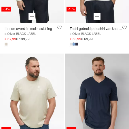
-51%
-15%
Linnen overshirt met ritssluiting
Zacht gebreid poloshirt van katoen-zijdenmix
s.Oliver BLACK LABEL
s.Oliver BLACK LABEL
€ 67,99
€ 139,99
€ 58,99
€ 69,99