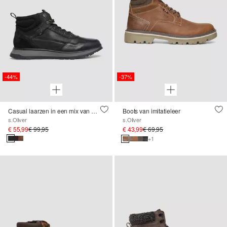
-44%
-37%
Casual laarzen in een mix van materialen
Boots van imitatieleer
s.Oliver
s.Oliver
€ 55,99
€ 99,95
€ 43,99
€ 69,95
+1