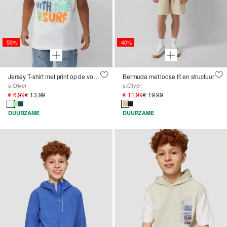
-50%
-40%
Jersey T-shirt met print op de voor- en achterkant
Bermuda met loose fit en structuur
s.Oliver
s.Oliver
€ 6,99
€ 13,99
€ 11,99
€ 19,99
DUURZAME
DUURZAME