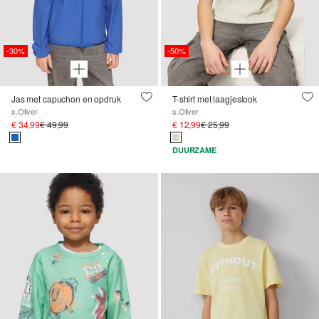
-30%
-50%
Jas met capuchon en opdruk
T-shirt met laagjeslook
s.Oliver
s.Oliver
€ 34,99
€ 49,99
€ 12,99
€ 25,99
DUURZAME