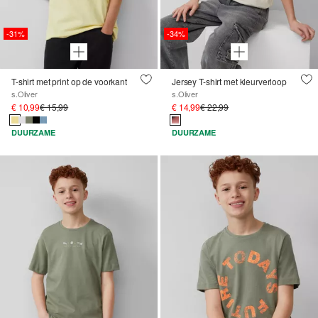
-31%
-34%
T-shirt met print op de voorkant
Jersey T-shirt met kleurverloop
s.Oliver
s.Oliver
€ 10,99
€ 15,99
€ 14,99
€ 22,99
DUURZAME
DUURZAME