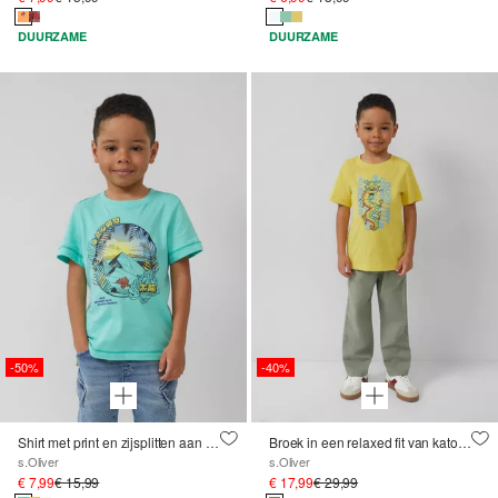
DUURZAME
DUURZAME
-50%
-40%
Shirt met print en zijsplitten aan de zoom
Broek in een relaxed fit van katoen met linnen look
s.Oliver
s.Oliver
€ 7,99
€ 15,99
€ 17,99
€ 29,99