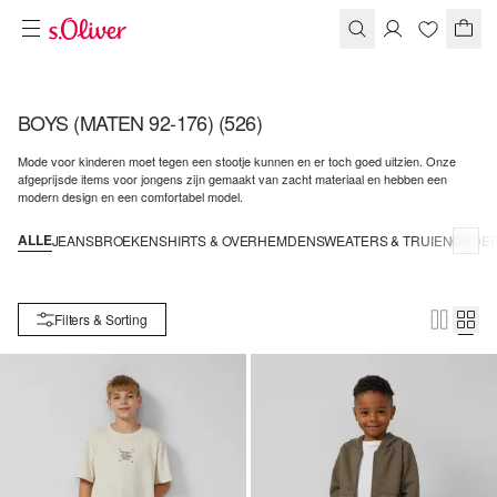
BOYS (MATEN 92-176)
(526)
Mode voor kinderen moet tegen een stootje kunnen en er toch goed uitzien. Onze
afgeprijsde items voor jongens zijn gemaakt van zacht materiaal en hebben een
modern design en een comfortabel model.
ALLE
JEANS
BROEKEN
SHIRTS & OVERHEMDEN
SWEATERS & TRUIEN
ONDE
Filters & Sorting