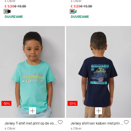
s.Oliver
s.Oliver
€ 9,99
€ 19,99
€ 9,99
€ 15,99
DUURZAME
DUURZAME
-50%
-31%
Jersey T-shirt met print op de voorkant
Jersey shirt van katoen met print op de voor- en achterkant
s.Oliver
s.Oliver