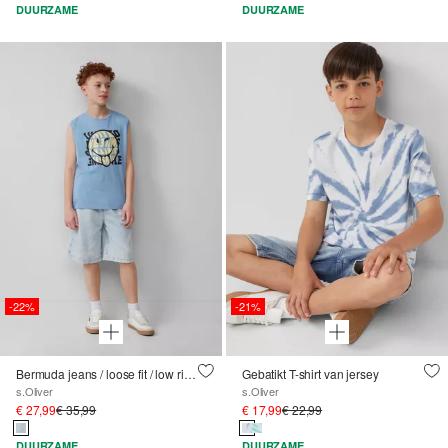
DUURZAME
DUURZAME
-22%
-21%
Bermuda jeans / loose fit / low rise / wide leg
Gebatikt T-shirt van jersey
s.Oliver
s.Oliver
€ 27,99
€ 35,99
€ 17,99
€ 22,99
DUURZAME
DUURZAME