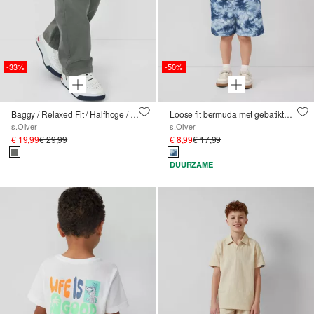
-33%
-50%
Baggy / Relaxed Fit / Halfhoge / Wijde pijpen broek
Loose fit bermuda met gebatikte look
s.Oliver
s.Oliver
€ 19,99
€ 29,99
€ 8,99
€ 17,99
DUURZAME