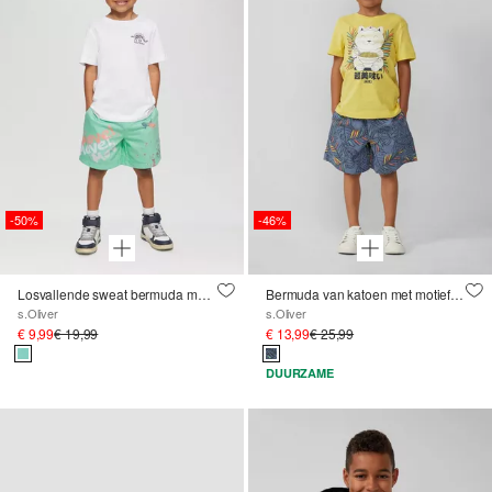
-50%
-46%
Losvallende sweat bermuda met all-over print
Bermuda van katoen met motief en linnen look
s.Oliver
s.Oliver
€ 9,99
€ 19,99
€ 13,99
€ 25,99
DUURZAME