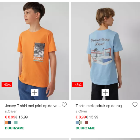
-43%
-43%
Jersey T-shirt met print op de voorkant
T-shirt met opdruk op de rug
s.Oliver
s.Oliver
€ 8,99
€ 15,99
€ 8,99
€ 15,99
DUURZAME
DUURZAME