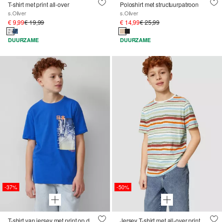
T-shirt met print all-over
Poloshirt met structuurpatroon
s.Oliver
s.Oliver
€ 9,99
€ 19,99
€ 14,99
€ 25,99
DUURZAME
DUURZAME
-37%
-50%
T-shirt van jersey met print op de voorkant
Jersey T-shirt met all-over print