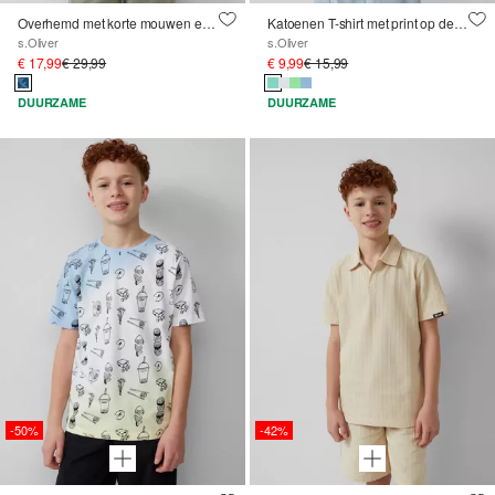
Overhemd met korte mouwen en print all-over in linnen look
Katoenen T-shirt met print op de voor- en achterkant
s.Oliver
s.Oliver
€ 17,99
€ 29,99
€ 9,99
€ 15,99
DUURZAME
DUURZAME
-50%
-42%