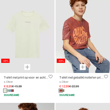
-43%
-43%
T-shirt met print op voor- en achterkant
T-shirt met gebatikt motief en print op de voorkant
s.Oliver
s.Oliver
€ 8,99
€ 15,99
€ 12,99
€ 22,99
DUURZAME
DUURZAME