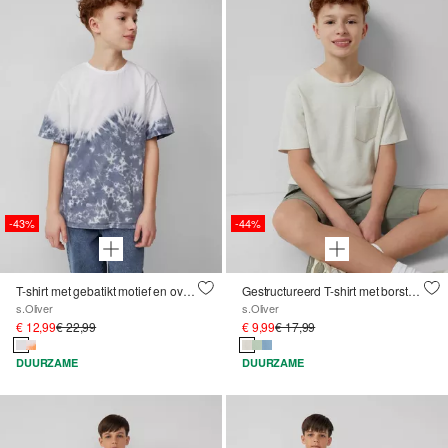
-43%
-44%
T-shirt met gebatikt motief en oversized schouders
Gestructureerd T-shirt met borstzak
s.Oliver
s.Oliver
€ 12,99
€ 22,99
€ 9,99
€ 17,99
DUURZAME
DUURZAME