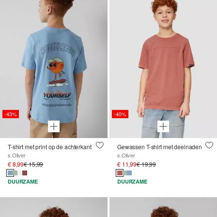
-43%
-40%
T-shirt met print op de achterkant
Gewassen T-shirt met deelnaden
s.Oliver
s.Oliver
€ 8,99
€ 15,99
€ 11,99
€ 19,99
DUURZAME
DUURZAME