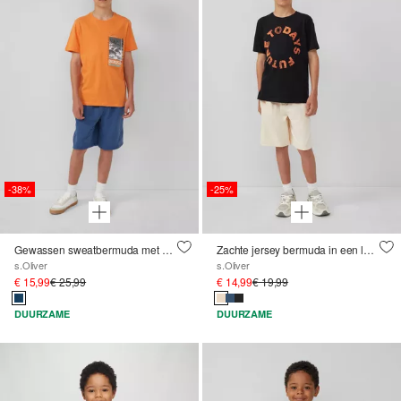
-38%
-25%
Gewassen sweatbermuda met een loose fit
Zachte jersey bermuda in een loose fit
s.Oliver
s.Oliver
€ 15,99
€ 25,99
€ 14,99
€ 19,99
DUURZAME
DUURZAME