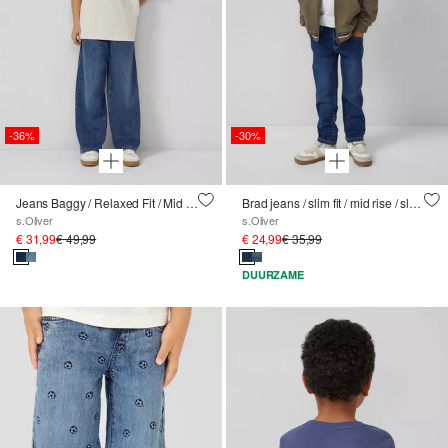
-36%
-30%
Jeans Baggy / Relaxed Fit / Mid Rise / Wijde Pijp / Zachte &amp; Warme Binnenkant
Brad jeans / slim fit / mid rise / slanke pijp / wijdteverstelling aan binnenkant / zachte &amp; warme binnenkant
s.Oliver
s.Oliver
€ 31,99
€ 49,99
€ 24,99
€ 35,99
DUURZAME