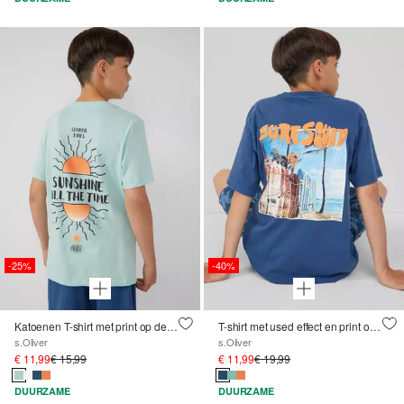
-25%
-40%
Katoenen T-shirt met print op de voor- en achterkant
T-shirt met used effect en print op de achterkant
s.Oliver
s.Oliver
€ 11,99
€ 15,99
€ 11,99
€ 19,99
DUURZAME
DUURZAME