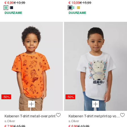
€ 6,99
€ 13,99
€ 10,99
€ 15,99
DUURZAME
DUURZAME
-50%
-50%
Katoenen T-shirt met all-over print
Katoenen T-shirt met print op voorkant en verlengd rugpand
s.Oliver
s.Oliver
€ 7,99
€ 15,99
€ 6,99
€ 13,99