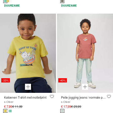
DUURZAME
DUURZAME
-33%
-40%
Katoenen T-shirt met motiefprint
Pelle jogging jeans / normale pasvorm / halfhoog / rechte pijp / used effect
s.Oliver
s.Oliver
€ 7,99
€ 11,99
€ 17,99
€ 29,99