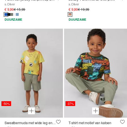
s.Oliver
s.Oliver
€ 9,99
€ 15,99
€ 9,99
€ 19,99
DUURZAME
DUURZAME
-50%
-37%
Sweatbermuda met wide leg en contrastdetails
T-shirt met motief van katoen