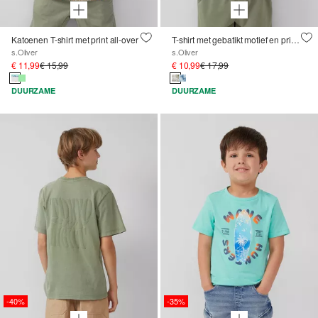
Katoenen T-shirt met print all-over
T-shirt met gebatikt motief en printdetail
s.Oliver
s.Oliver
€ 11,99
€ 15,99
€ 10,99
€ 17,99
DUURZAME
DUURZAME
-40%
-35%