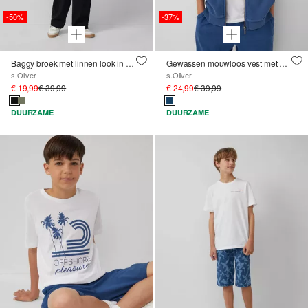
-50%
-37%
Baggy broek met linnen look in een relaxed fit
Gewassen mouwloos vest met capuchon
s.Oliver
s.Oliver
€ 19,99
€ 39,99
€ 24,99
€ 39,99
DUURZAME
DUURZAME