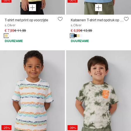
T-shirt met print op voorzijde
Katoenen T-shirt met opdruk op de rug
s.Oliver
s.Oliver
€ 7,99
€ 11,99
€ 6,99
€ 13,99
DUURZAME
DUURZAME
-25%
-39%