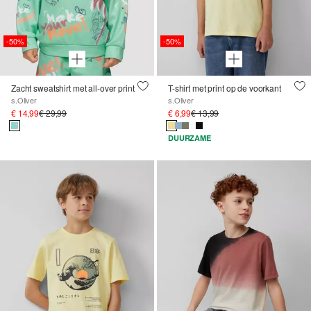
-50%
-50%
Zacht sweatshirt met all-over print
T-shirt met print op de voorkant
s.Oliver
s.Oliver
€ 14,99
€ 29,99
€ 6,99
€ 13,99
DUURZAME