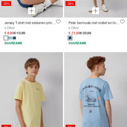
-35%
-38%
Jersey T-shirt met rubberen print op de voorkant
Pete: bermuda met motief en linnen look
s.Oliver
s.Oliver
€ 8,99
€ 13,99
€ 21,99
€ 35,99
DUURZAME
DUURZAME
-33%
-50%