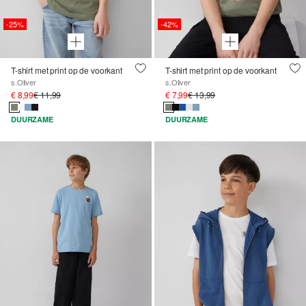
-25%
-42%
T-shirt met print op de voorkant
T-shirt met print op de voorkant
s.Oliver
s.Oliver
€ 8,99
€ 11,99
€ 7,99
€ 13,99
DUURZAME
DUURZAME