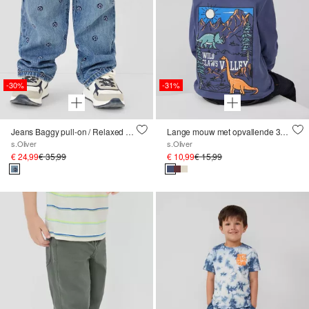
-30%
-31%
Jeans Baggy pull-on / Relaxed Fit / Mid Rise / Wijde pijpen / Voetbalborduursel
Lange mouw met opvallende 3D-print op de achterkant
s.Oliver
s.Oliver
€ 24,99
€ 35,99
€ 10,99
€ 15,99