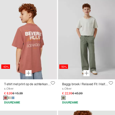
-43%
-50%
T-shirt met print op de achterkant en oversized schouders
Baggy broek / Relaxed Fit / Halfhoog / Wijde pijpen
s.Oliver
s.Oliver
€ 8,99
€ 15,99
€ 22,99
€ 45,99
DUURZAME
DUURZAME