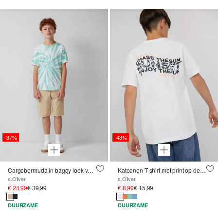
-37%
-43%
Cargobermuda in baggy look van stretchkatoen
Katoenen T-shirt met print op de voor- en achterkant
s.Oliver
s.Oliver
€ 24,99
€ 39,99
€ 8,99
€ 15,99
DUURZAME
DUURZAME