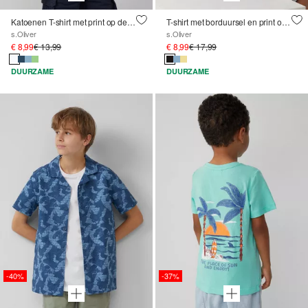
Katoenen T-shirt met print op de voorkant
T-shirt met borduursel en print op de achterkant
s.Oliver
s.Oliver
€ 8,99
€ 13,99
€ 8,99
€ 17,99
DUURZAME
DUURZAME
-40%
-37%