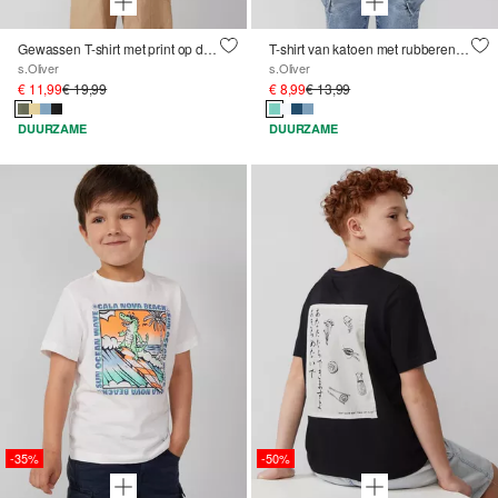
Gewassen T-shirt met print op de achterkant
T-shirt van katoen met rubberen print op de voorkant
s.Oliver
s.Oliver
€ 11,99
€ 19,99
€ 8,99
€ 13,99
DUURZAME
DUURZAME
-35%
-50%