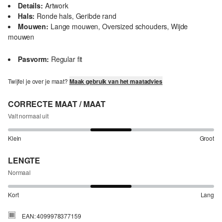
Details:
Artwork
Hals:
Ronde hals, Geribde rand
Mouwen:
Lange mouwen, Oversized schouders, Wijde
mouwen
Pasvorm:
Regular fit
Twijfel je over je maat?
Maak gebruik van het maatadvies
CORRECTE MAAT / MAAT
Valt normaal uit
Klein
Groot
LENGTE
Normaal
Kort
Lang
EAN: 4099978377159