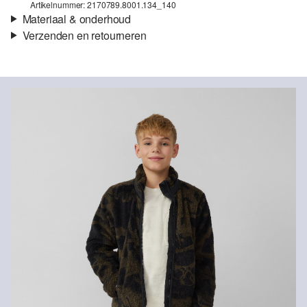
Artikelnummer: 2170789.8001.134_140
Materiaal & onderhoud
Verzenden en retourneren
Stof:
Ribstof, Gebreide jersey
Verzendinformatie
Eigenschap:
Gestructureerd, Zwaar
Materiaal:
Katoenmix
Je bestelling wordt binnen 3-5 werkdagen verzonden door bpost.
De verzendkosten voor een standaardlevering zijn €4,95
Retourneren
Je kunt je artikelen binnen 14 dagen gratis aan ons retourneren.
Als je onze s.Oliver Card hebt, kun je artikelen zelfs binnen 30
Niet bleken met chloor
dagen gratis retourneren.
Geen chemische reiniging mogelijk
Normaal wasprogramma 40 °C
Matig heet strijken
Drogen met een gematigde thermische belasting