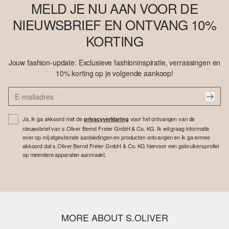
MELD JE NU AAN VOOR DE
NIEUWSBRIEF EN ONTVANG 10%
KORTING
Jouw fashion-update: Exclusieve fashioninspiratie, verrassingen en
10% korting op je volgende aankoop!
Ja, ik ga akkoord met de
voor het ontvangen van de
privacyverklaring
nieuwsbrief van s.Oliver Bernd Freier GmbH & Co. KG. Ik wil graag informatie
over op mij afgestemde aanbiedingen en producten ontvangen en ik ga ermee
akkoord dat s.Oliver Bernd Freier GmbH & Co. KG hiervoor een gebruikersprofiel
op meerdere apparaten aanmaakt.
MORE ABOUT S.OLIVER