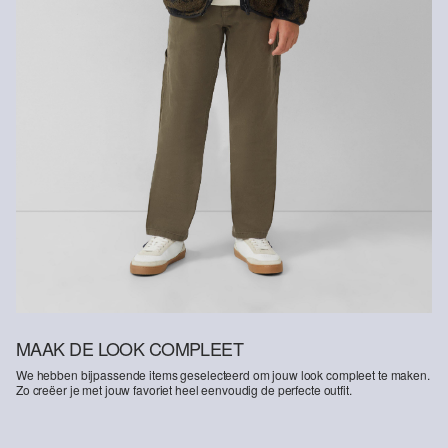
Biologische vezels
Door het gebruik van biologische vezels ondersteunen wij de
winning van natuurlijke vezels uit gecontroleerde biologische teelt.
Biologisch katoen: Dit product bevat biologisch katoen. In de
biologische landbouw worden geen chemische meststoffen en
pesticiden gebruikt. Zo ondersteunen we de gezondheid van de
bodem en helpen we het waterverbruik te verminderen.
MAAK DE LOOK COMPLEET
We hebben bijpassende items geselecteerd om jouw look compleet te maken.
Zo creëer je met jouw favoriet heel eenvoudig de perfecte outfit.