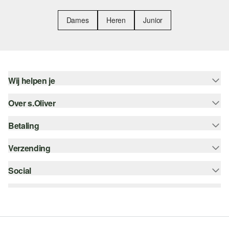
Dames
Heren
Junior
Wij helpen je
Over s.Oliver
Help - FAQ
Maattabel
Betaling
Nieuwsbrief
Retourneren
s.Oliver Card
Verzending
Koop op rekening
Top categorieën
s.Oliver Group
Creditcard
Social
bpost
Career
PayPal
instagram
Verlanglijstje
Klarna
facebook
Duurzaamheid
Bancontact
pinterest