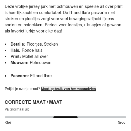
Deze vrolijke jersey jurk met pofmouwen en speelse all-over print
is heerlijk zacht en comfortabel. De fit-and-flare pasvorm met
stroken en plooitjes zorgt voor veel bewegingsvrijheid tijdens
spelen en ontdekken. Perfect voor feestjes, uitstapjes of gewoon
als favoriet jurkje voor elke dag!
Details:
Plooitjes, Stroken
Hals:
Ronde hals
Print:
Motief all-over
Mouwen:
Pofmouwen
Pasvorm:
Fit and flare
Twijfel je over je maat?
Maak gebruik van het maatadvies
CORRECTE MAAT / MAAT
Valt normaal uit
Klein
Groot