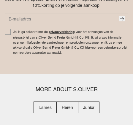
10% korting op je volgende aankoop!
Ja, ik ga akkoord met de
voor het ontvangen van de
privacyverklaring
nieuwsbrief van s.Oliver Bernd Freier GmbH & Co. KG. Ik wil graag informatie
over op mij afgestemde aanbiedingen en producten ontvangen en ik ga ermee
akkoord dat s.Oliver Bernd Freier GmbH & Co. KG hiervoor een gebruikersprofiel
op meerdere apparaten aanmaakt.
MORE ABOUT S.OLIVER
Dames
Heren
Junior