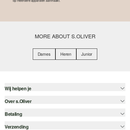
op meerdere apparaten aanmaakt.
MORE ABOUT S.OLIVER
Dames
Heren
Junior
Wij helpen je
Over s.Oliver
Help - FAQ
Maattabel
Betaling
Nieuwsbrief
Retourneren
s.Oliver Card
Verzending
Koop op rekening