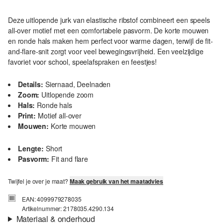
Deze uitlopende jurk van elastische ribstof combineert een speels
all-over motief met een comfortabele pasvorm. De korte mouwen
en ronde hals maken hem perfect voor warme dagen, terwijl de fit-
and-flare-snit zorgt voor veel bewegingsvrijheid. Een veelzijdige
favoriet voor school, speelafspraken en feestjes!
Details:
Siernaad, Deelnaden
Zoom:
Uitlopende zoom
Hals:
Ronde hals
Print:
Motief all-over
Mouwen:
Korte mouwen
Lengte:
Short
Pasvorm:
Fit and flare
Twijfel je over je maat?
Maak gebruik van het maatadvies
EAN: 4099979278035
Artikelnummer: 2178035.4290.134
Materiaal & onderhoud