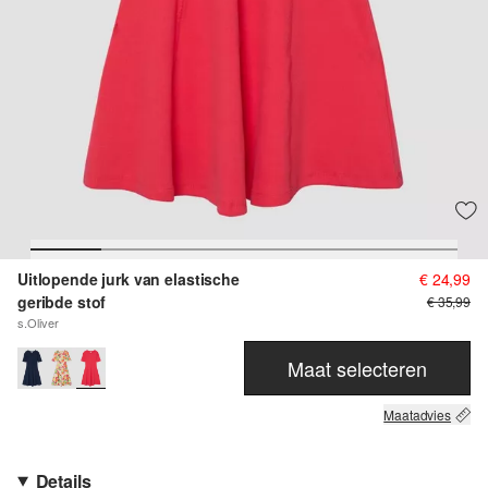
Uitlopende jurk van elastische
€ 24,99
geribde stof
€ 35,99
s.Oliver
Maat selecteren
Maatadvies
Details