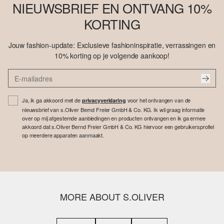
NIEUWSBRIEF EN ONTVANG 10%
KORTING
Jouw fashion-update: Exclusieve fashioninspiratie, verrassingen en
10% korting op je volgende aankoop!
Ja, ik ga akkoord met de
voor het ontvangen van de
privacyverklaring
nieuwsbrief van s.Oliver Bernd Freier GmbH & Co. KG. Ik wil graag informatie
over op mij afgestemde aanbiedingen en producten ontvangen en ik ga ermee
akkoord dat s.Oliver Bernd Freier GmbH & Co. KG hiervoor een gebruikersprofiel
op meerdere apparaten aanmaakt.
MORE ABOUT S.OLIVER