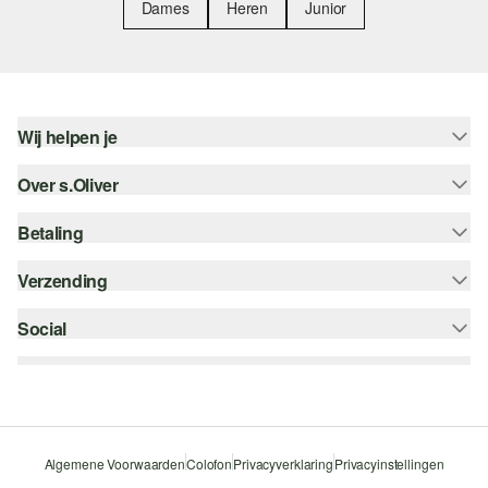
Dames
Heren
Junior
Wij helpen je
Over s.Oliver
Help - FAQ
Maattabel
Betaling
Nieuwsbrief
Retourneren
s.Oliver Card
Verzending
Koop op rekening
Top categorieën
s.Oliver Group
Creditcard
Social
bpost
Career
PayPal
instagram
Verlanglijstje
Klarna
facebook
Duurzaamheid
Bancontact
pinterest
Storefinder
Algemene Voorwaarden
Colofon
Privacyverklaring
Privacyinstellingen
Beveiligde SSL-Verbinding