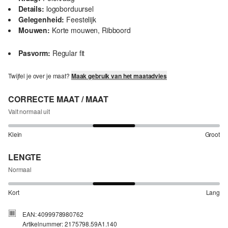
Details:
logoborduursel
Gelegenheid:
Feestelijk
Mouwen:
Korte mouwen, Ribboord
Pasvorm:
Regular fit
Twijfel je over je maat?
Maak gebruik van het maatadvies
CORRECTE MAAT / MAAT
Valt normaal uit
Klein
Groot
LENGTE
Normaal
Kort
Lang
EAN: 4099978980762
Artikelnummer: 2175798.59A1.140