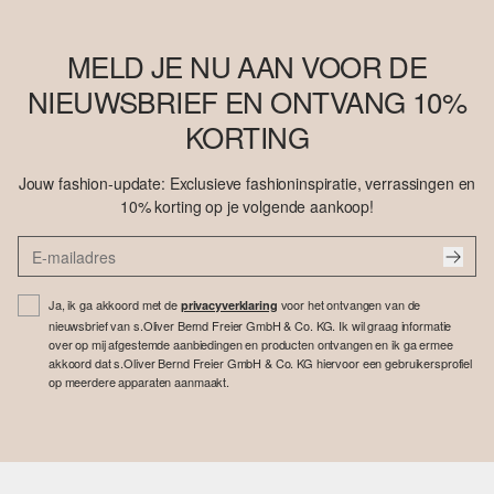
MELD JE NU AAN VOOR DE
NIEUWSBRIEF EN ONTVANG 10%
KORTING
Jouw fashion-update: Exclusieve fashioninspiratie, verrassingen en
10% korting op je volgende aankoop!
Ja, ik ga akkoord met de
voor het ontvangen van de
privacyverklaring
nieuwsbrief van s.Oliver Bernd Freier GmbH & Co. KG. Ik wil graag informatie
over op mij afgestemde aanbiedingen en producten ontvangen en ik ga ermee
akkoord dat s.Oliver Bernd Freier GmbH & Co. KG hiervoor een gebruikersprofiel
op meerdere apparaten aanmaakt.