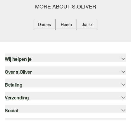
MORE ABOUT S.OLIVER
Dames
Heren
Junior
Wij helpen je
Over s.Oliver
Help - FAQ
Maattabel
Betaling
Nieuwsbrief
Retourneren
s.Oliver Card
Verzending
Koop op rekening
Top categorieën
s.Oliver Group
Creditcard
Social
bpost
Career
PayPal
instagram
Verlanglijstje
Klarna