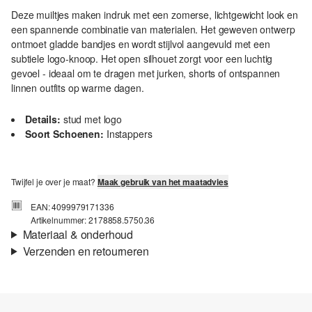
Deze muiltjes maken indruk met een zomerse, lichtgewicht look en
een spannende combinatie van materialen. Het geweven ontwerp
ontmoet gladde bandjes en wordt stijlvol aangevuld met een
subtiele logo-knoop. Het open silhouet zorgt voor een luchtig
gevoel - ideaal om te dragen met jurken, shorts of ontspannen
linnen outfits op warme dagen.
Details:
stud met logo
Soort Schoenen:
Instappers
Twijfel je over je maat?
Maak gebruik van het maatadvies
EAN: 4099979171336
Artikelnummer: 2178858.5750.36
Materiaal & onderhoud
Verzenden en retourneren
Materiaal:
Synthetisch materiaal
Verzendinformatie
Je bestelling wordt binnen 3-5 werkdagen verzonden door bpost.