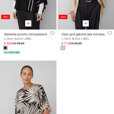
-50%
-20%
Gebreide poncho met opstaande kraag en gestreepte look
Open grof gebreid jack met sjaalkraag
s.Oliver BLACK LABEL
s.Oliver BLACK LABEL
€ 49,99
€ 99,99
€ 71,99
€ 89,99
DUURZAME