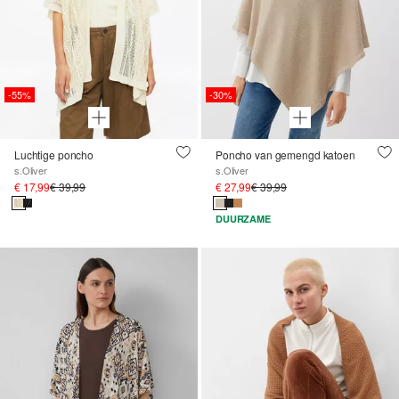
-55%
-30%
Luchtige poncho
Poncho van gemengd katoen
s.Oliver
s.Oliver
€ 17,99
€ 39,99
€ 27,99
€ 39,99
DUURZAME