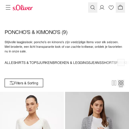
PONCHO'S & KIMONO'S
(9)
Stijlvolle laagjeslook: poncho's en kimono's zijn veelzijdige items voor elk seizoen.
Met broderie, een licht transparante look of van zachte knitwear, ontdek je favorieten
nu in onze sale.
ALLE
SHIRTS & TOPS
JURKEN
BROEKEN & LEGGINGS
JEANS
SHORTS
ROKKE
Filters & Sorting