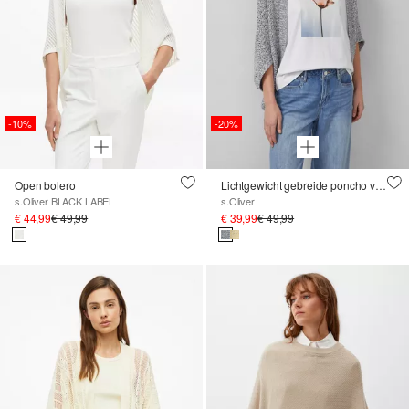
-10%
-20%
Open bolero
Lichtgewicht gebreide poncho van een katoenmix in een O-vorm
s.Oliver BLACK LABEL
s.Oliver
€ 44,99
€ 49,99
€ 39,99
€ 49,99