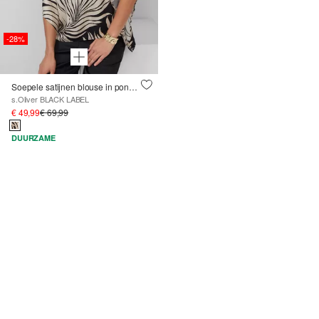
-28%
Soepele satijnen blouse in ponchostijl
s.Oliver BLACK LABEL
€ 49,99
€ 69,99
DUURZAME