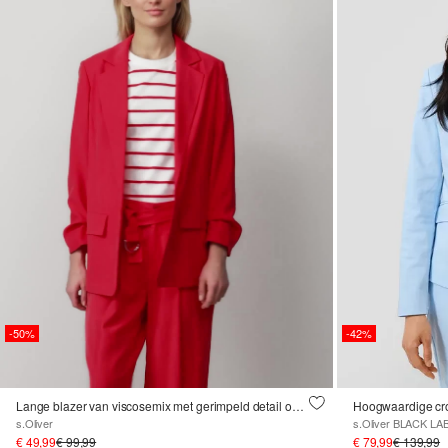
-50%
-42%
Lange blazer van viscosemix met gerimpeld detail op de mouwen
Hoogwaardige cro
s.Oliver
s.Oliver BLACK LA
€ 49,99
€ 99,99
€ 79,99
€ 139,99