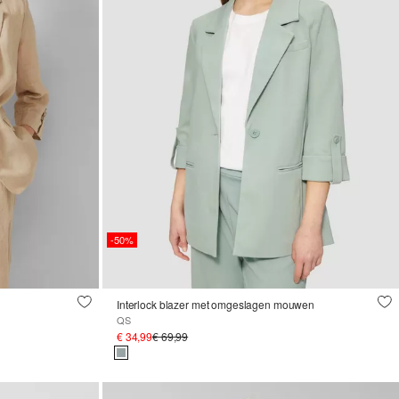
-50%
Interlock blazer met omgeslagen mouwen
QS
€ 34,99
€ 69,99