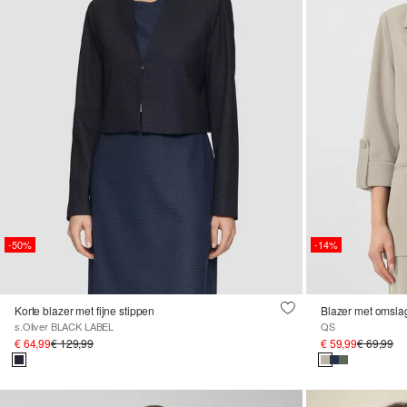
-50%
-14%
Korte blazer met fijne stippen
Blazer met omsla
s.Oliver BLACK LABEL
QS
€ 64,99
€ 129,99
€ 59,99
€ 69,99