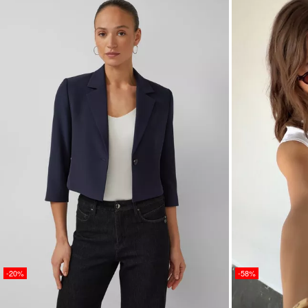
-20%
-58%