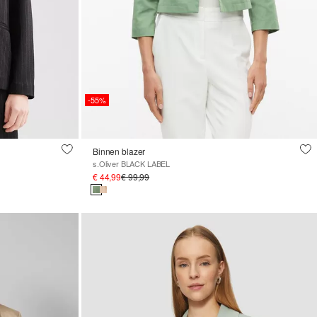
-55%
Binnen blazer
s.Oliver BLACK LABEL
€ 44,99
€ 99,99