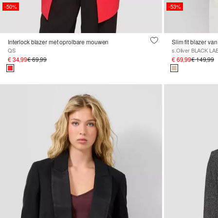
-50%
-53%
Interlock blazer met oprolbare mouwen
Slim fit blazer va
QS
s.Oliver BLACK LA
€ 34,99
€ 69,99
€ 69,99
€ 149,99