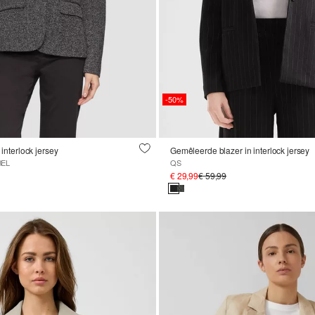
-50%
 interlock jersey
Gemêleerde blazer in interlock jersey
BEL
QS
€ 29,99
€ 59,99