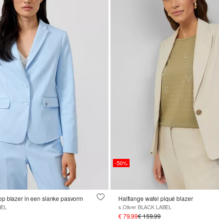
-50%
p blazer in een slanke pasvorm
Halflange wafel piqué blazer
BEL
s.Oliver BLACK LABEL
€ 79,99
€ 159,99