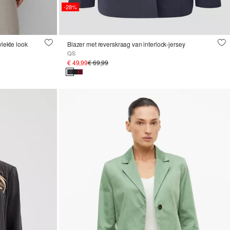
-28%
vlekte look
Blazer met reverskraag van interlock-jersey
QS
€ 49,99
€ 69,99