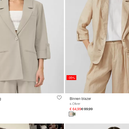
-35%
g
Binnen blazer
s.Oliver
€ 64,99
€ 99,99