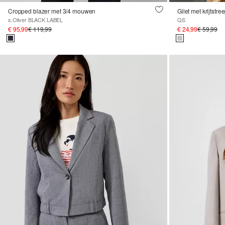
Cropped blazer met 3/4 mouwen
Gilet met krijtstre
s.Oliver BLACK LABEL
QS
€ 95,99
€ 119,99
€ 24,99
€ 59,99