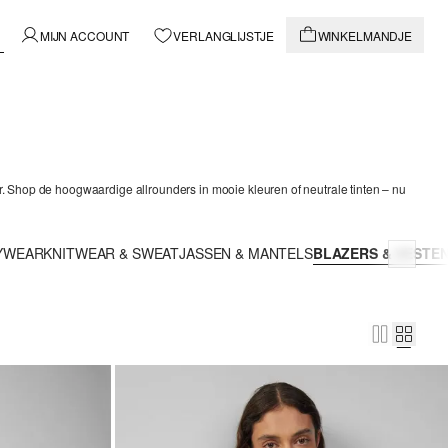
MIJN ACCOUNT
VERLANGLIJSTJE
WINKELMANDJE
r. Shop de hoogwaardige allrounders in mooie kleuren of neutrale tinten – nu
YWEAR
KNITWEAR & SWEAT
JASSEN & MANTELS
BLAZERS & VESTE