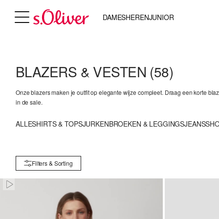
DAMES
HEREN
JUNIOR
BLAZERS & VESTEN
(58)
Onze blazers maken je outfit op elegante wijze compleet. Draag een korte bla
in de sale.
ALLE
SHIRTS & TOPS
JURKEN
BROEKEN & LEGGINGS
JEANS
SH
Filters & Sorting
Paused • Muted