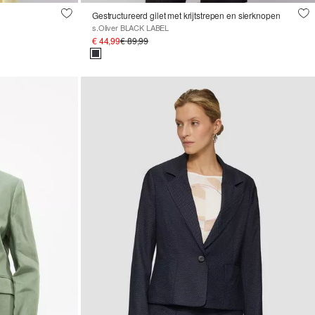
Gestructureerd gilet met krijtstrepen en sierknopen
s.Oliver BLACK LABEL
€ 44,99
€ 89,99