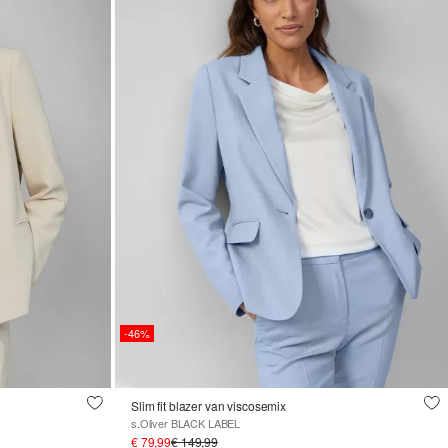
-46%
Slim fit blazer van viscosemix
s.Oliver BLACK LABEL
€ 79,99
€ 149,99