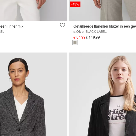
-43%
n een linnenmix
Getailleerde flanellen blazer in een ge
BEL
s.Oliver BLACK LABEL
€ 84,99
€ 149,99