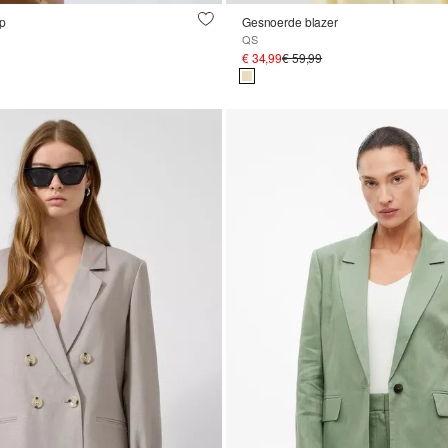
ep
Gesnoerde blazer
QS
€ 34,99
€ 59,99