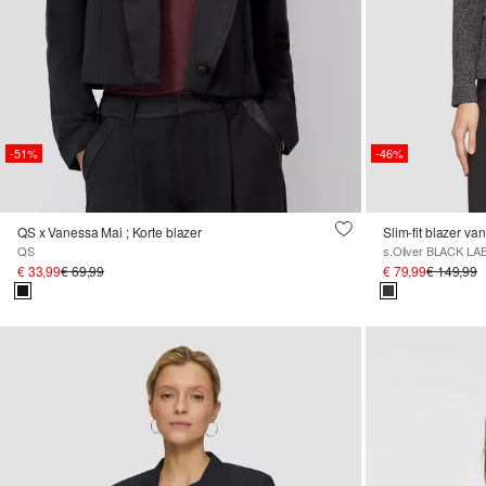
-51%
-46%
QS x Vanessa Mai ; Korte blazer
Slim-fit blazer van
QS
s.Oliver BLACK LA
€ 33,99
€ 69,99
€ 79,99
€ 149,99