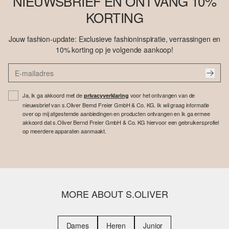
NIEUWSBRIEF EN ONTVANG 10%
KORTING
Jouw fashion-update: Exclusieve fashioninspiratie, verrassingen en
10% korting op je volgende aankoop!
Ja, ik ga akkoord met de
voor het ontvangen van de
privacyverklaring
nieuwsbrief van s.Oliver Bernd Freier GmbH & Co. KG. Ik wil graag informatie
over op mij afgestemde aanbiedingen en producten ontvangen en ik ga ermee
akkoord dat s.Oliver Bernd Freier GmbH & Co. KG hiervoor een gebruikersprofiel
op meerdere apparaten aanmaakt.
MORE ABOUT S.OLIVER
Dames
Heren
Junior