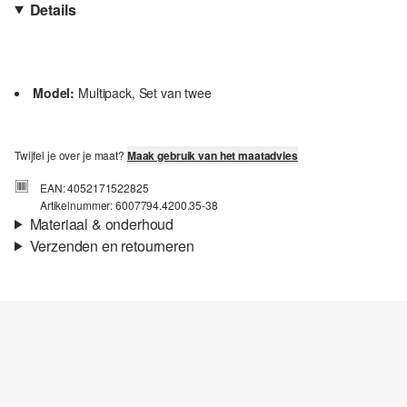
Details
Model:
Multipack, Set van twee
Twijfel je over je maat?
Maak gebruik van het maatadvies
EAN: 4052171522825
Artikelnummer: 6007794.4200.35-38
Materiaal & onderhoud
Verzenden en retourneren
Stof:
Jersey
Verzendinformatie
Eigenschap:
Zacht, Elastisch
Materiaal:
Katoenmix
Je bestelling wordt binnen 3-5 werkdagen verzonden door bpost.
De verzendkosten voor een standaardlevering zijn €4,95
Retourneren