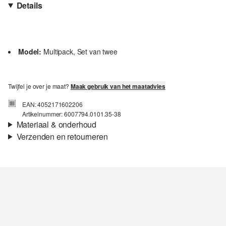
Details
Model:
Multipack, Set van twee
Twijfel je over je maat?
Maak gebruik van het maatadvies
EAN: 4052171602206
Artikelnummer: 6007794.0101.35-38
Materiaal & onderhoud
Verzenden en retourneren
Stof:
Jersey
Verzendinformatie
Eigenschap:
Zacht, Elastisch
Materiaal:
Katoenmix
Je bestelling wordt binnen 3-5 werkdagen verzonden door bpost.
De verzendkosten voor een standaardlevering zijn €4,95
Retourneren