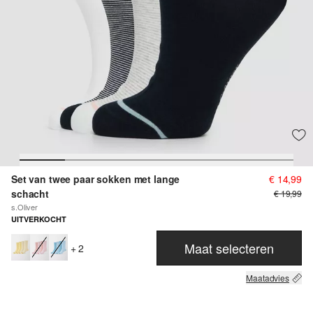
Set van twee paar sokken met lange
€ 14,99
schacht
€ 19,99
s.Oliver
UITVERKOCHT
Maat selecteren
+ 2
Maatadvies