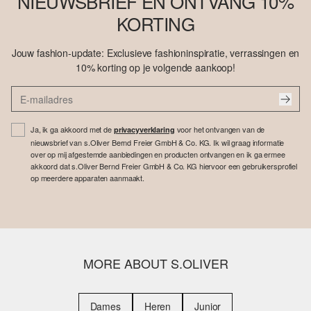
NIEUWSBRIEF EN ONTVANG 10%
KORTING
Jouw fashion-update: Exclusieve fashioninspiratie, verrassingen en
10% korting op je volgende aankoop!
Ja, ik ga akkoord met de
voor het ontvangen van de
privacyverklaring
nieuwsbrief van s.Oliver Bernd Freier GmbH & Co. KG. Ik wil graag informatie
over op mij afgestemde aanbiedingen en producten ontvangen en ik ga ermee
akkoord dat s.Oliver Bernd Freier GmbH & Co. KG hiervoor een gebruikersprofiel
op meerdere apparaten aanmaakt.
MORE ABOUT S.OLIVER
Dames
Heren
Junior