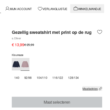
MIJN ACCOUNT
VERLANGLIJSTJE
WINKELMANDJE
Gezellig sweatshirt met print op de rug
s.Oliver
€ 13,99
€ 25,99
Kleur
roze
140
92/98
104/110
116/122
128/134
Maatadvies
Maat selecteren