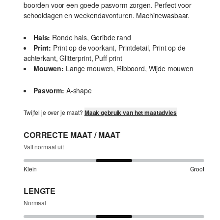
boorden voor een goede pasvorm zorgen. Perfect voor
schooldagen en weekendavonturen. Machinewasbaar.
Hals:
Ronde hals, Geribde rand
Print:
Print op de voorkant, Printdetail, Print op de
achterkant, Glitterprint, Puff print
Mouwen:
Lange mouwen, Ribboord, Wijde mouwen
Pasvorm:
A-shape
Twijfel je over je maat?
Maak gebruik van het maatadvies
CORRECTE MAAT / MAAT
Valt normaal uit
Klein
Groot
LENGTE
Normaal