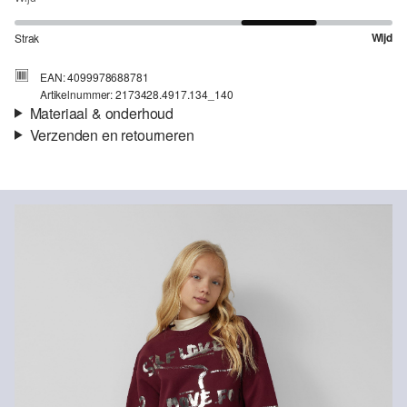
Wijd
Strak
EAN: 4099978688781
Artikelnummer: 2173428.4917.134_140
Materiaal & onderhoud
Verzenden en retourneren
Stof:
Sweatstof
Verzendinformatie
Eigenschap:
Geborsteld, Zacht, Geruwd
Materiaal:
Katoenmix
Je bestelling wordt binnen 3-5 werkdagen verzonden door bpost.
De verzendkosten voor een standaardlevering zijn €4,95
Retourneren
Je kunt je artikelen binnen 14 dagen gratis aan ons retourneren.
Als je onze s.Oliver Card hebt, kun je artikelen zelfs binnen 30
Niet bleken met chloor
dagen gratis retourneren.
Niet geschikt voor de droger
Fijnwasprogramma 30 °C
Niet heet strijken