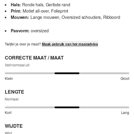
Hals:
Ronde hals, Geribde rand
Print:
Motief all-over, Folieprint
Mouwen:
Lange mouwen, Oversized schouders, Ribboord
Pasvorm:
oversized
Twijfel je over je maat?
Maak gebruik van het maatadvies
CORRECTE MAAT / MAAT
Valt normaal uit
Klein
Groot
LENGTE
Normaal
Kort
Lang
WIJDTE
Wijd