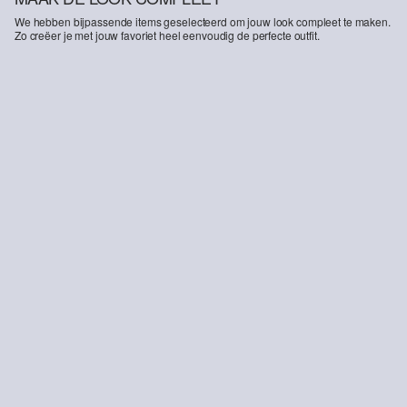
We hebben bijpassende items geselecteerd om jouw look compleet te maken.
Zo creëer je met jouw favoriet heel eenvoudig de perfecte outfit.
-30%
-33%
Korte fluwelen rok met stras
Geribd overhemd met lange mouwen in slim fit met rolzoom
€ 24,99
€ 35,99
€ 11,99
€ 17,99
DUURZAME