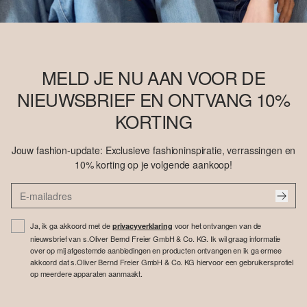
MELD JE NU AAN VOOR DE
NIEUWSBRIEF EN ONTVANG 10%
KORTING
Jouw fashion-update: Exclusieve fashioninspiratie, verrassingen en
10% korting op je volgende aankoop!
Ja, ik ga akkoord met de
voor het ontvangen van de
privacyverklaring
nieuwsbrief van s.Oliver Bernd Freier GmbH & Co. KG. Ik wil graag informatie
over op mij afgestemde aanbiedingen en producten ontvangen en ik ga ermee
akkoord dat s.Oliver Bernd Freier GmbH & Co. KG hiervoor een gebruikersprofiel
op meerdere apparaten aanmaakt.