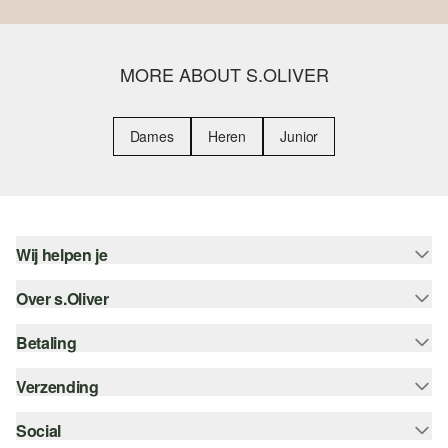
MORE ABOUT S.OLIVER
Dames
Heren
Junior
Wij helpen je
Over s.Oliver
Help - FAQ
Maattabel
Betaling
Nieuwsbrief
Retourneren
s.Oliver Card
Verzending
Koop op rekening
Top categorieën
s.Oliver Group
Creditcard
Social
bpost
Career