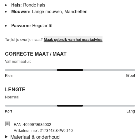
Hals:
Ronde hals
Mouwen:
Lange mouwen, Manchetten
Pasvorm:
Regular fit
Twijfel je over je maat?
Maak gebruik van het maatadvies
CORRECTE MAAT / MAAT
Valt normaal uit
Klein
Groot
LENGTE
Normaal
Kort
Lang
EAN: 4099978685032
Artikelnummer: 2173443.84W0.140
Materiaal & onderhoud