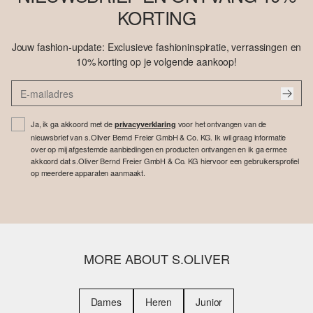
KORTING
Jouw fashion-update: Exclusieve fashioninspiratie, verrassingen en
10% korting op je volgende aankoop!
Ja, ik ga akkoord met de
voor het ontvangen van de
privacyverklaring
nieuwsbrief van s.Oliver Bernd Freier GmbH & Co. KG. Ik wil graag informatie
over op mij afgestemde aanbiedingen en producten ontvangen en ik ga ermee
akkoord dat s.Oliver Bernd Freier GmbH & Co. KG hiervoor een gebruikersprofiel
op meerdere apparaten aanmaakt.
MORE ABOUT S.OLIVER
Dames
Heren
Junior