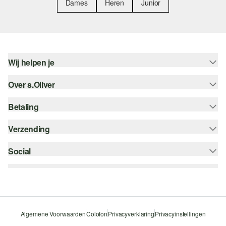
Dames
Heren
Junior
Wij helpen je
Over s.Oliver
Help - FAQ
Maattabel
Betaling
Nieuwsbrief
Retourneren
s.Oliver Card
Verzending
Koop op rekening
Top categorieën
s.Oliver Group
Creditcard
Social
bpost
Career
PayPal
instagram
Verlanglijstje
Klarna
facebook
Duurzaamheid
Bancontact
pinterest
Storefinder
Algemene Voorwaarden
Colofon
Privacyverklaring
Privacyinstellingen
Beveiligde SSL-Verbinding
youtube