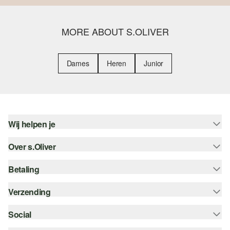
MORE ABOUT S.OLIVER
Dames
Heren
Junior
Wij helpen je
Over s.Oliver
Help - FAQ
Maattabel
Betaling
Nieuwsbrief
Retourneren
s.Oliver Card
Verzending
Koop op rekening
Top categorieën
s.Oliver Group
Creditcard
Social
bpost
Career
PayPal