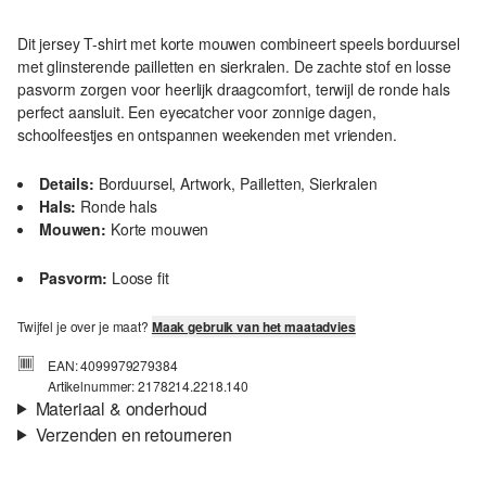
Dit jersey T-shirt met korte mouwen combineert speels borduursel
met glinsterende pailletten en sierkralen. De zachte stof en losse
pasvorm zorgen voor heerlijk draagcomfort, terwijl de ronde hals
perfect aansluit. Een eyecatcher voor zonnige dagen,
schoolfeestjes en ontspannen weekenden met vrienden.
Details:
Borduursel, Artwork, Pailletten, Sierkralen
Hals:
Ronde hals
Mouwen:
Korte mouwen
Pasvorm:
Loose fit
Twijfel je over je maat?
Maak gebruik van het maatadvies
EAN: 4099979279384
Artikelnummer: 2178214.2218.140
Materiaal & onderhoud
Verzenden en retourneren
Stof:
Jersey
Verzendinformatie
Eigenschap:
Zacht