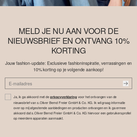
MELD JE NU AAN VOOR DE
NIEUWSBRIEF EN ONTVANG 10%
KORTING
Jouw fashion-update: Exclusieve fashioninspiratie, verrassingen en
10% korting op je volgende aankoop!
Ja, ik ga akkoord met de
voor het ontvangen van de
privacyverklaring
nieuwsbrief van s.Oliver Bernd Freier GmbH & Co. KG. Ik wil graag informatie
over op mij afgestemde aanbiedingen en producten ontvangen en ik ga ermee
akkoord dat s.Oliver Bernd Freier GmbH & Co. KG hiervoor een gebruikersprofiel
op meerdere apparaten aanmaakt.