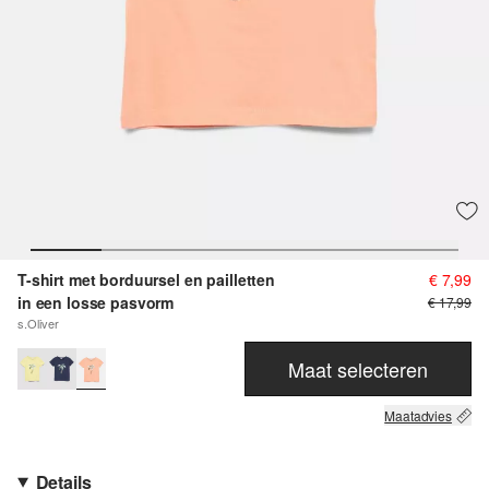
T-shirt met borduursel en pailletten
€ 7,99
in een losse pasvorm
€ 17,99
s.Oliver
Maat selecteren
Maatadvies
Details