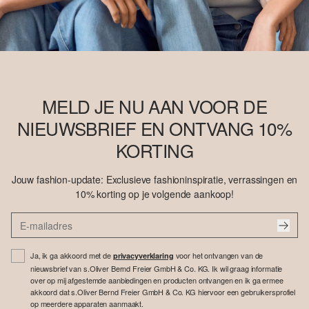
MELD JE NU AAN VOOR DE
NIEUWSBRIEF EN ONTVANG 10%
KORTING
Jouw fashion-update: Exclusieve fashioninspiratie, verrassingen en
10% korting op je volgende aankoop!
Ja, ik ga akkoord met de
voor het ontvangen van de
privacyverklaring
nieuwsbrief van s.Oliver Bernd Freier GmbH & Co. KG. Ik wil graag informatie
over op mij afgestemde aanbiedingen en producten ontvangen en ik ga ermee
akkoord dat s.Oliver Bernd Freier GmbH & Co. KG hiervoor een gebruikersprofiel
op meerdere apparaten aanmaakt.