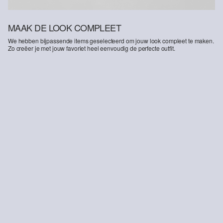
MAAK DE LOOK COMPLEET
We hebben bijpassende items geselecteerd om jouw look compleet te maken.
Zo creëer je met jouw favoriet heel eenvoudig de perfecte outfit.
-36%
Joggingbroek met wijde pijpen
€ 18,99
€ 29,99