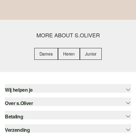
MORE ABOUT S.OLIVER
Dames
Heren
Junior
Wij helpen je
Over s.Oliver
Help - FAQ
Maattabel
Betaling
Nieuwsbrief
Retourneren
s.Oliver Card
Verzending
Koop op rekening
Top categorieën