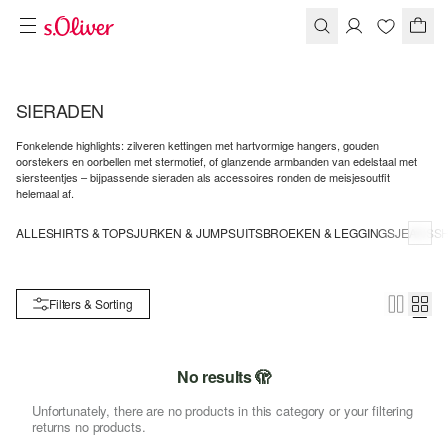
SIERADEN
Fonkelende highlights: zilveren kettingen met hartvormige hangers, gouden
oorstekers en oorbellen met stermotief, of glanzende armbanden van edelstaal met
siersteentjes – bijpassende sieraden als accessoires ronden de meisjesoutfit
helemaal af.
ALLE
SHIRTS & TOPS
JURKEN & JUMPSUITS
BROEKEN & LEGGINGS
JEANS
SH
Filters & Sorting
No results 🫣
Unfortunately, there are no products in this category or your filtering
returns no products.