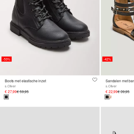
-53%
-42%
Boots met elastische inzet
Sandalen met ban
s.Oliver
s.Oliver
€ 27,99
€ 59,95
€ 22,99
€ 39,95