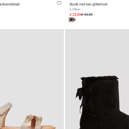
tenbanddetail
Boots met een glitterlook
s.Oliver
€ 22,99
€ 49,95