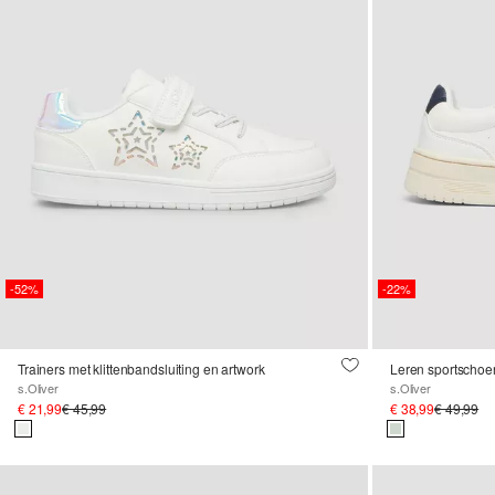
-52%
-22%
Trainers met klittenbandsluiting en artwork
Leren sportscho
s.Oliver
s.Oliver
€ 21,99
€ 45,99
€ 38,99
€ 49,99