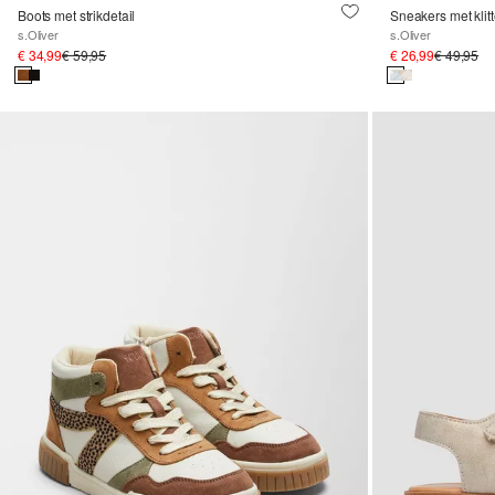
Boots met strikdetail
Sneakers met klit
s.Oliver
s.Oliver
€ 34,99
€ 59,95
€ 26,99
€ 49,95