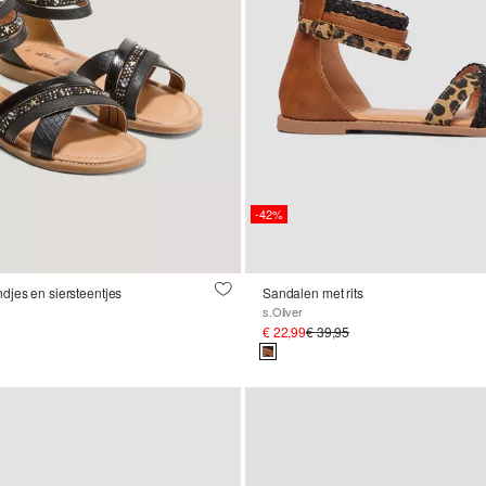
-42%
djes en siersteentjes
Sandalen met rits
s.Oliver
€ 22,99
€ 39,95