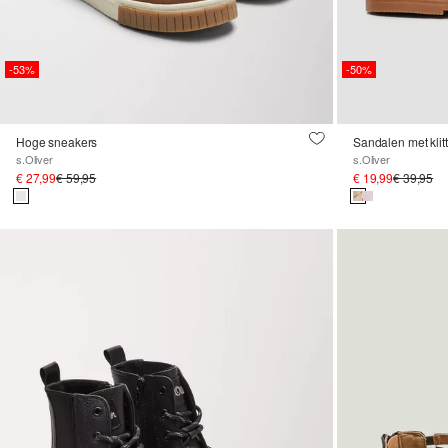
-53%
-50%
Hoge sneakers
Sandalen met klit
s.Oliver
s.Oliver
€ 27,99
€ 59,95
€ 19,99
€ 39,95