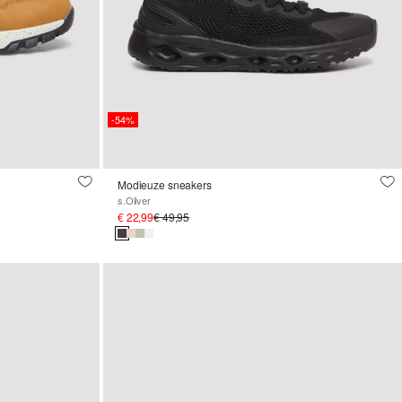
-54%
Modieuze sneakers
s.Oliver
€ 22,99
€ 49,95