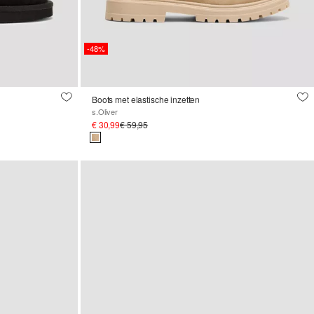
-48%
Boots met elastische inzetten
s.Oliver
€ 30,99
€ 59,95