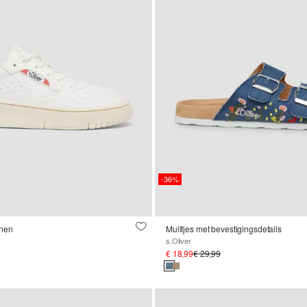
-36%
enen
Muiltjes met bevestigingsdetails
s.Oliver
€ 18,99
€ 29,99