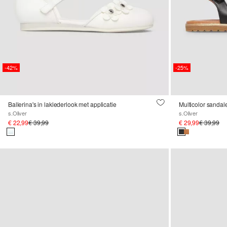
-42%
-25%
Ballerina's in laklederlook met applicatie
Multicolor sandal
s.Oliver
s.Oliver
€ 22,99
€ 39,99
€ 29,99
€ 39,99