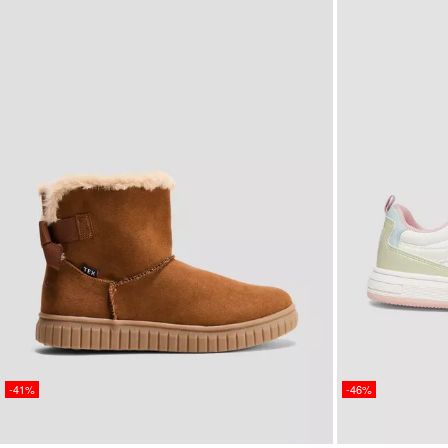
-41%
-46%