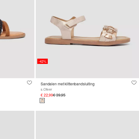
-42%
Sandalen met klittenbandsluiting
s.Oliver
€ 22,99
€ 39,95