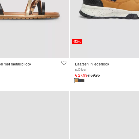
-53%
en met metallic look
Laarzen in lederlook
s.Oliver
€ 27,99
€ 59,95