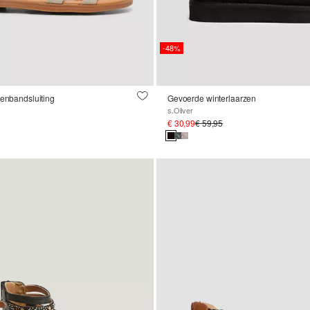
-48%
tenbandsluiting
Gevoerde winterlaarzen
s.Oliver
€ 30,99
€ 59,95