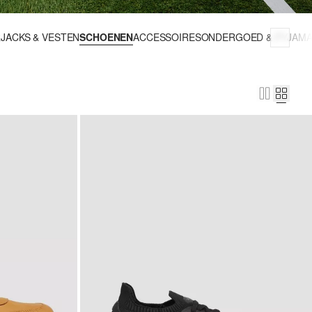
R
JACKS & VESTEN
SCHOENEN
ACCESSOIRES
ONDERGOED & PYJAMA