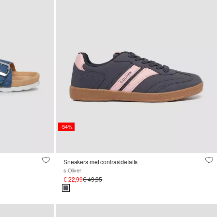
-54%
Sneakers met contrastdetails
s.Oliver
€ 22,99
€ 49,95