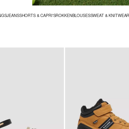
NGS
JEANS
SHORTS & CAPRI'S
ROKKEN
BLOUSES
SWEAT & KNITWEA