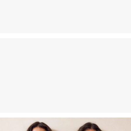
Als je onze s.Oliver Card hebt, kun je artikelen zelfs binnen 30
dagen gratis retourneren.