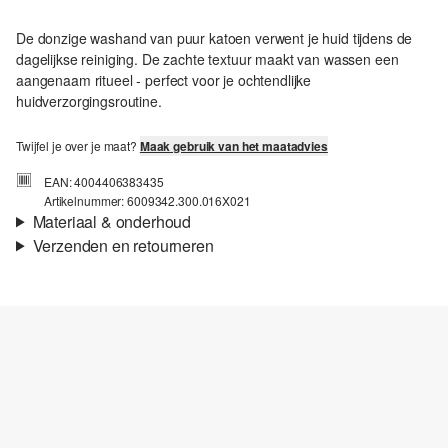
De donzige washand van puur katoen verwent je huid tijdens de
dagelijkse reiniging. De zachte textuur maakt van wassen een
aangenaam ritueel - perfect voor je ochtendlijke
huidverzorgingsroutine.
Twijfel je over je maat?
Maak gebruik van het maatadvies
EAN: 4004406383435
Artikelnummer: 6009342.300.016X021
Materiaal & onderhoud
Verzenden en retourneren
Verzendinformatie
Je bestelling wordt binnen 3-5 werkdagen verzonden door bpost.
De verzendkosten voor een standaardlevering zijn €4,95
Retourneren
Je kunt je artikelen binnen 14 dagen gratis aan ons retourneren.