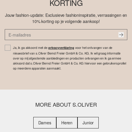
KORTING
Jouw fashion-update: Exclusieve fashioninspiratie, verrassingen en
10% korting op je volgende aankoop!
Ja, ik ga akkoord met de
voor het ontvangen van de
privacyverklaring
nieuwsbrief van s.Oliver Bernd Freier GmbH & Co. KG. Ik wil graag informatie
over op mij afgestemde aanbiedingen en producten ontvangen en ik ga ermee
akkoord dat s.Oliver Bernd Freier GmbH & Co. KG hiervoor een gebruikersprofiel
op meerdere apparaten aanmaakt.
MORE ABOUT S.OLIVER
Dames
Heren
Junior