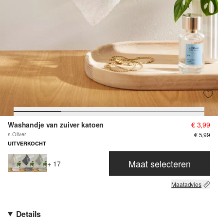
Washandje van zuiver katoen
€ 3,99
s.Oliver
€ 5,99
UITVERKOCHT
Maat selecteren
+ 17
Maatadvies
Details