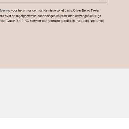
voor het ontvangen van de nieuwsbrief van s.Oliver Bernd Freier
klaring
atie over op mij afgestemde aanbiedingen en producten ontvangen en ik ga
reier GmbH & Co. KG hiervoor een gebruikersprofiel op meerdere apparaten