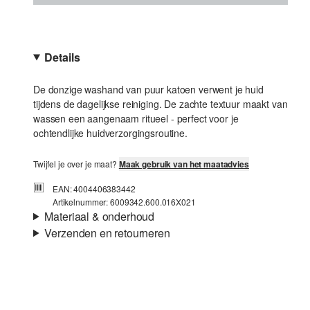
Details
De donzige washand van puur katoen verwent je huid
tijdens de dagelijkse reiniging. De zachte textuur maakt van
wassen een aangenaam ritueel - perfect voor je
ochtendlijke huidverzorgingsroutine.
Twijfel je over je maat?
Maak gebruik van het maatadvies
EAN: 4004406383442
Artikelnummer: 6009342.600.016X021
Materiaal & onderhoud
Verzenden en retourneren
Verzendinformatie
Je bestelling wordt binnen 3-5 werkdagen verzonden door
bpost. De verzendkosten voor een standaardlevering zijn