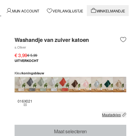
MIJN ACCOUNT
VERLANGLIJSTJE
WINKELMANDJE
Washandje van zuiver katoen
s.Oliver
€ 3,99
€ 5,99
UITVERKOCHT
Kleur
koningsblauw
016X021
THIS SIZE IS CURRENTLY OUT OF STOCK
Maatadvies
Maat selecteren