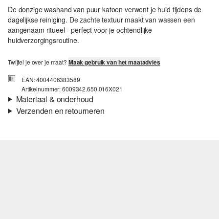
De donzige washand van puur katoen verwent je huid tijdens de
dagelijkse reiniging. De zachte textuur maakt van wassen een
aangenaam ritueel - perfect voor je ochtendlijke
huidverzorgingsroutine.
Twijfel je over je maat?
Maak gebruik van het maatadvies
EAN: 4004406383589
Artikelnummer: 6009342.650.016X021
Materiaal & onderhoud
Verzenden en retourneren
Verzendinformatie
Je bestelling wordt binnen 3-5 werkdagen verzonden door bpost.
De verzendkosten voor een standaardlevering zijn €4,95
Retourneren
Je kunt je artikelen binnen 14 dagen gratis aan ons retourneren.
Als je onze s.Oliver Card hebt, kun je artikelen zelfs binnen 30