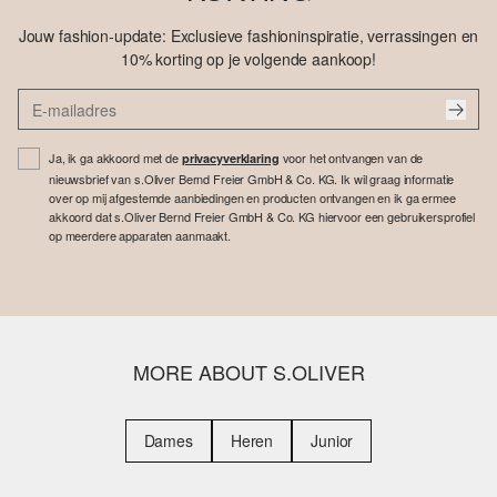
Jouw fashion-update: Exclusieve fashioninspiratie, verrassingen en
10% korting op je volgende aankoop!
Ja, ik ga akkoord met de
voor het ontvangen van de
privacyverklaring
nieuwsbrief van s.Oliver Bernd Freier GmbH & Co. KG. Ik wil graag informatie
over op mij afgestemde aanbiedingen en producten ontvangen en ik ga ermee
akkoord dat s.Oliver Bernd Freier GmbH & Co. KG hiervoor een gebruikersprofiel
op meerdere apparaten aanmaakt.
MORE ABOUT S.OLIVER
Dames
Heren
Junior