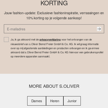
KORTING
Jouw fashion-update: Exclusieve fashioninspiratie, verrassingen en
10% korting op je volgende aankoop!
Ja, ik ga akkoord met de
voor het ontvangen van de
privacyverklaring
nieuwsbrief van s.Oliver Bernd Freier GmbH & Co. KG. Ik wil graag informatie
over op mij afgestemde aanbiedingen en producten ontvangen en ik ga ermee
akkoord dat s.Oliver Bernd Freier GmbH & Co. KG hiervoor een gebruikersprofiel
op meerdere apparaten aanmaakt.
MORE ABOUT S.OLIVER
Dames
Heren
Junior