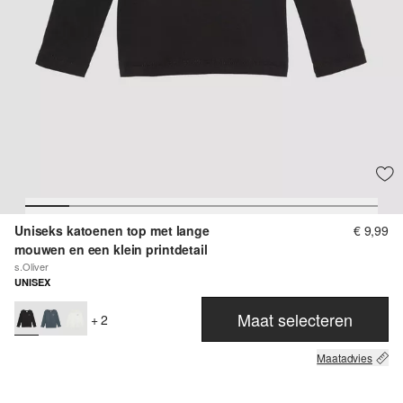
Uniseks katoenen top met lange
€ 9,99
mouwen en een klein printdetail
s.Oliver
UNISEX
Maat selecteren
+ 2
Maatadvies