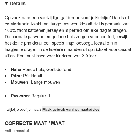
Details
Op zoek naar een veelzijdige garderobe voor je kleintje? Dan is dit
comfortabele t-shirt met lange mouwen ideaal! Het is gemaakt van
100% zacht katoenen jersey en is perfect om elke dag te dragen.
De normale pasvorm en geribde hals zorgen voor comfort, terwijl
het kleine printdetail een speels tintje toevoegt. Ideaal om in
laagjes te dragen in de koelere maanden of op zichzelf voor casual
uitjes. Een must-have voor kinderen van 2-9 jaar!
Hals:
Ronde hals, Geribde rand
Print:
Printdetail
Mouwen:
Lange mouwen
Pasvorm:
Regular fit
Twijfel je over je maat?
Maak gebruik van het maatadvies
CORRECTE MAAT / MAAT
Valt normaal uit