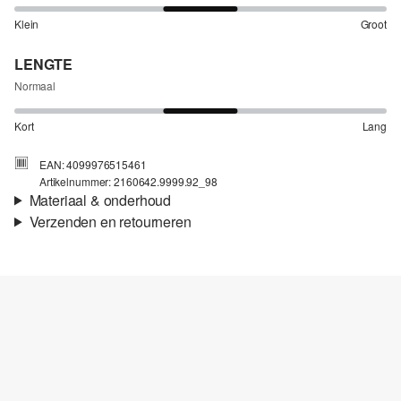
Klein
Groot
LENGTE
Normaal
Kort
Lang
EAN: 4099976515461
Artikelnummer: 2160642.9999.92_98
Materiaal & onderhoud
Verzenden en retourneren
Stof:
Jersey
Verzendinformatie
Materiaal:
Katoen
Je bestelling wordt binnen 3-5 werkdagen verzonden door bpost.
De verzendkosten voor een standaardlevering zijn €4,95
Retourneren
Niet bleken met chloor
Je kunt je artikelen binnen 14 dagen gratis aan ons retourneren.