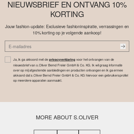
NIEUWSBRIEF EN ONTVANG 10%
KORTING
Jouw fashion-update: Exclusieve fashioninspiratie, verrassingen en
10% korting op je volgende aankoop!
Ja, ik ga akkoord met de
voor het ontvangen van de
privacyverklaring
nieuwsbrief van s.Oliver Bernd Freier GmbH & Co. KG. Ik wil graag informatie
over op mij afgestemde aanbiedingen en producten ontvangen en ik ga ermee
akkoord dat s.Oliver Bernd Freier GmbH & Co. KG hiervoor een gebruikersprofiel
op meerdere apparaten aanmaakt.
MORE ABOUT S.OLIVER