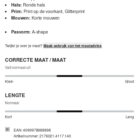
Hals:
Ronde hals
Print:
Print op de voorkant, Glitterprint
Mouwen:
Korte mouwen
Pasvorm:
A-shape
Twijfel je over je maat?
Maak gebruik van het maatadvies
CORRECTE MAAT / MAAT
Valt normaal uit
Klein
Groot
LENGTE
Normaal
Kort
Lang
EAN: 4099978988898
Artikelnummer: 2176021.4117.140