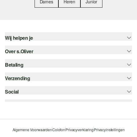
Dames
Heren
Junior
Wij helpen je
Over s.Oliver
Help - FAQ
Maattabel
Betaling
Nieuwsbrief
Retourneren
s.Oliver Card
Verzending
Koop op rekening
Top categorieën
s.Oliver Group
Creditcard
Social
bpost
Career
PayPal
instagram
Verlanglijstje
Klarna
facebook
Duurzaamheid
Bancontact
pinterest
Storefinder
Algemene Voorwaarden
Colofon
Privacyverklaring
Privacyinstellingen
Beveiligde SSL-Verbinding
youtube