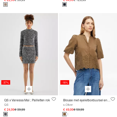
-37%
-16%
QS x Vanessa Mai ; Pailletten rok
Blouse met eyeletborduursel en ballonmouwen
QS
s.Oliver
€ 24,99
€ 39,99
€ 49,99
€ 59,99