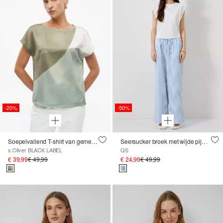
-20%
-50%
Soepelvallend T-shirt van gemengde stoffen
Seersucker broek met wijde pijpen
s.Oliver BLACK LABEL
QS
€ 39,99
€ 49,99
€ 24,99
€ 49,99