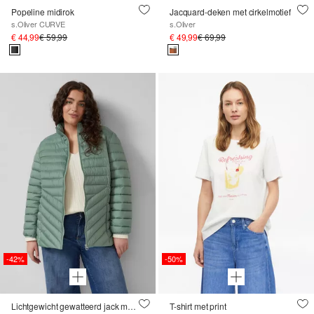
Popeline midirok
Jacquard-deken met cirkelmotief
s.Oliver CURVE
s.Oliver
€ 44,99
€ 59,99
€ 49,99
€ 69,99
-42%
-50%
Lichtgewicht gewatteerd jack met pakfunctie
T-shirt met print