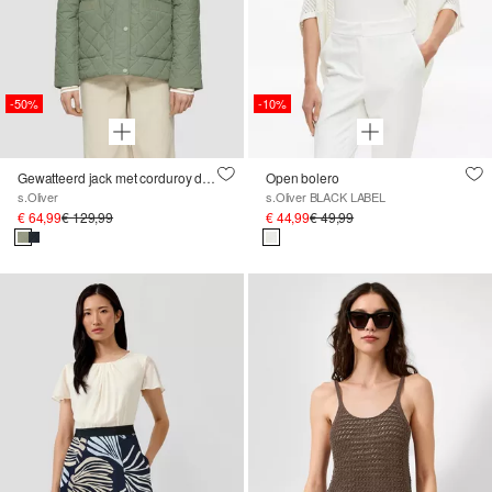
-50%
-10%
Gewatteerd jack met corduroy details
Open bolero
s.Oliver
s.Oliver BLACK LABEL
€ 64,99
€ 129,99
€ 44,99
€ 49,99