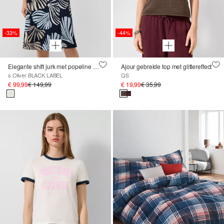
-33%
-44%
Elegante shift jurk met popeline rok
Ajour gebreide top met glittereffect
s.Oliver BLACK LABEL
QS
€ 99,99
€ 149,99
€ 19,99
€ 35,99