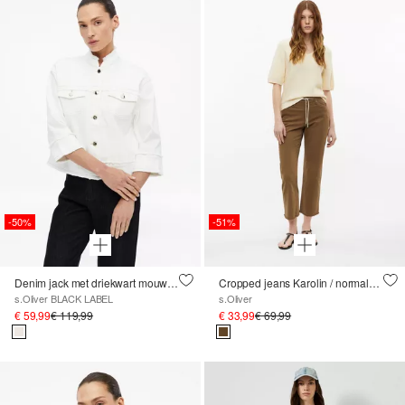
-50%
-51%
Denim jack met driekwart mouwen en open randen
Cropped jeans Karolin / normale pasvorm / halfhoog / rechte pijp / met franjes
s.Oliver BLACK LABEL
s.Oliver
€ 59,99
€ 119,99
€ 33,99
€ 69,99