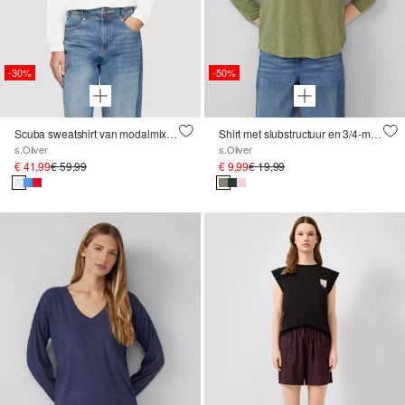
-30%
-50%
Scuba sweatshirt van modalmix met plooidetail
Shirt met slubstructuur en 3/4-mouwen
s.Oliver
s.Oliver
€ 41,99
€ 59,99
€ 9,99
€ 19,99