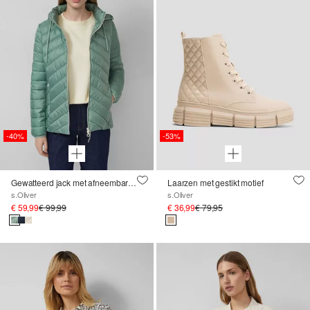
-40%
-53%
Gewatteerd jack met afneembare capuchon in slanke pasvorm
Laarzen met gestikt motief
s.Oliver
s.Oliver
€ 59,99
€ 99,99
€ 36,99
€ 79,95