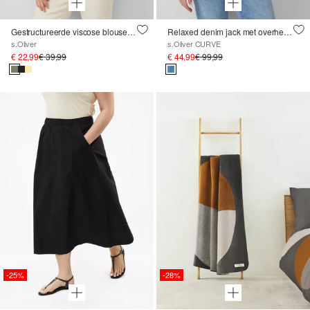
Gestructureerde viscose blouse met gerimpelde details
Relaxed denim jack met overhemdkraag
s.Oliver
s.Oliver CURVE
€ 22,99
€ 39,99
€ 44,99
€ 99,99
-25%
-28%