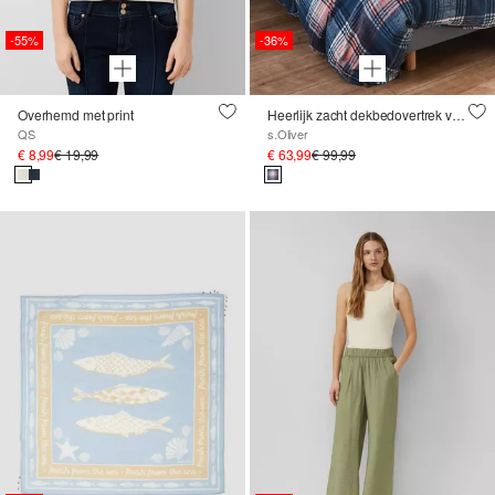
-55%
-36%
Overhemd met print
Heerlijk zacht dekbedovertrek van flanel
QS
s.Oliver
€ 8,99
€ 19,99
€ 63,99
€ 99,99