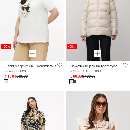
-55%
-50%
T-shirt met print en juwelendetails
Gewatteerd jack met gerecycled dons en veren
s.Oliver CURVE
s.Oliver BLACK LABEL
€ 15,99
€ 35,99
€ 99,99
€ 199,99