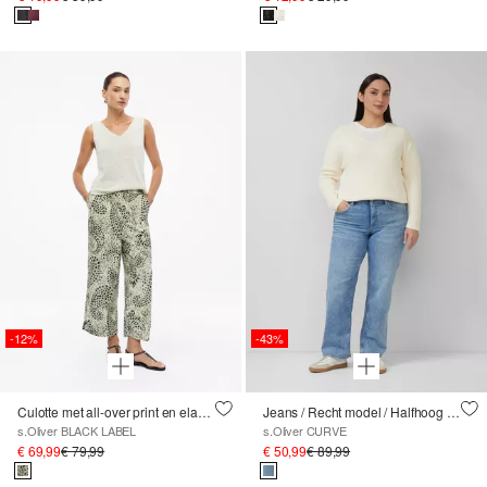
-12%
-43%
Culotte met all-over print en elastische tailleband
Jeans / Recht model / Halfhoog / Rechte pijp
s.Oliver BLACK LABEL
s.Oliver CURVE
€ 69,99
€ 79,99
€ 50,99
€ 89,99