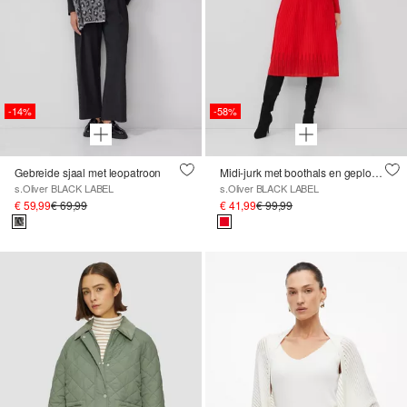
-14%
-58%
Gebreide sjaal met leopatroon
Midi-jurk met boothals en geplooid breisel
s.Oliver BLACK LABEL
s.Oliver BLACK LABEL
€ 59,99
€ 69,99
€ 41,99
€ 99,99