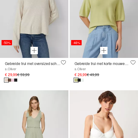
-50%
-46%
Gebreide trui met oversized schouders en zijsplit
Gebreide trui met korte mouwen van katoenmix
s.Oliver
s.Oliver
€ 29,99
€ 59,99
€ 26,99
€ 49,99