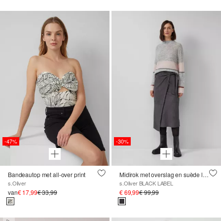
-47%
-30%
Bandeautop met all-over print
Midirok met overslag en suède look
s.Oliver
s.Oliver BLACK LABEL
van
€ 17,99
€ 33,99
€ 69,99
€ 99,99