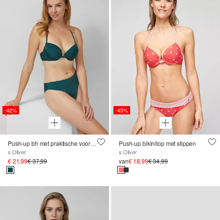
-42%
-45%
Push-up bh met praktische voorsluiting en grafisch kant
Push-up bikinitop met stippen
s.Oliver
s.Oliver
€ 21,99
€ 37,99
van
€ 18,99
€ 34,99