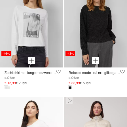
-46%
-43%
Zacht shirt met lange mouwen en edelstenen
Relaxed model trui met glittergaren
s.Oliver
s.Oliver
€ 15,99
€ 29,99
€ 33,99
€ 59,99
Paused • Muted