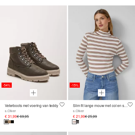
-54%
-15%
Veterboots met voering van teddy
Slim fit lange mouw met col en streeppatroon
s.Oliver
s.Oliver
€ 31,99
€ 69,95
€ 21,99
€ 25,99