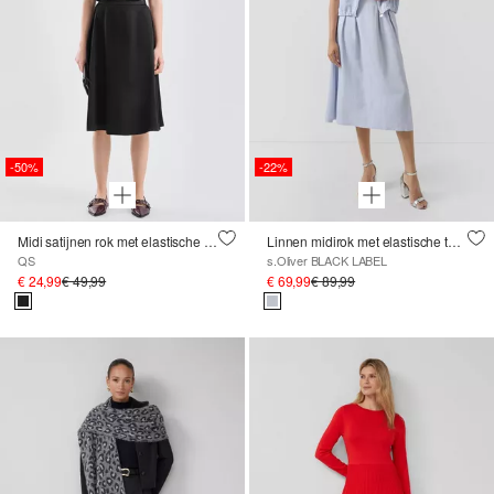
-50%
-22%
Midi satijnen rok met elastische band en uitlopende zoom
Linnen midirok met elastische tailleband
QS
s.Oliver BLACK LABEL
€ 24,99
€ 49,99
€ 69,99
€ 89,99