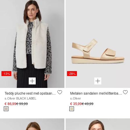
-13%
-28%
Teddy pluche vest met opstaande kraag
Metalen sandalen met klittenbandsluiting
s.Oliver BLACK LABEL
s.Oliver
€ 86,99
€ 99,99
€ 35,99
€ 49,99