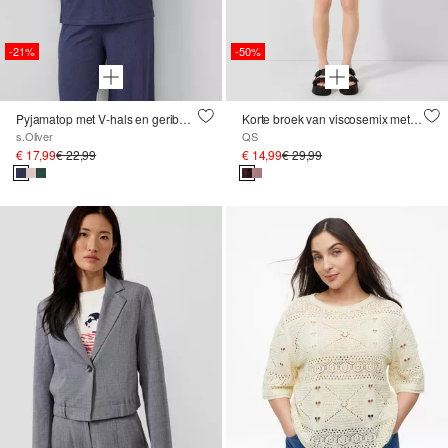
-21%
-50%
Pyjamatop met V-hals en geribde structuur
Korte broek van viscosemix met elastische tailleband
s.Oliver
QS
€ 17,99
€ 22,99
€ 14,99
€ 29,99