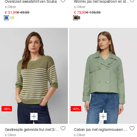
Oversized sweatshirt van Scuba
Wolmix jas met leopatroon en steekzakken
s.Oliver
s.Oliver
€ 31,99
€ 49,99
€ 79,99
€ 139,99
-46%
-40%
Gestreepte gebreide trui met 3/4 mouwen
Caban jas met raglanmouwen en gestreepte voering
s.Oliver
s.Oliver