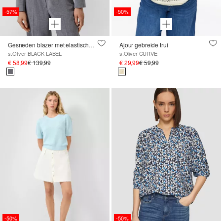
-57%
-50%
Gesneden blazer met elastische inzet
Ajour gebreide trui
s.Oliver BLACK LABEL
s.Oliver CURVE
€ 58,99
€ 139,99
€ 29,99
€ 59,99
-50%
-50%