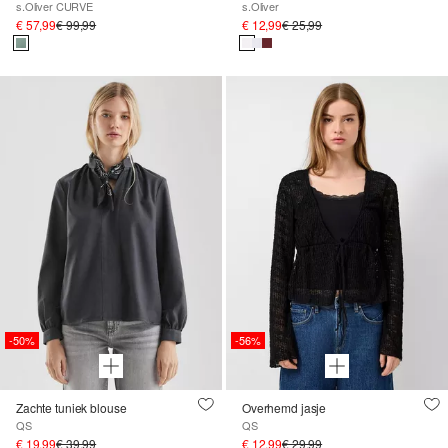
s.Oliver CURVE
s.Oliver
€ 57,99
€ 99,99
€ 12,99
€ 25,99
-50%
-56%
Zachte tuniek blouse
Overhemd jasje
QS
QS
€ 19,99
€ 39,99
€ 12,99
€ 29,99