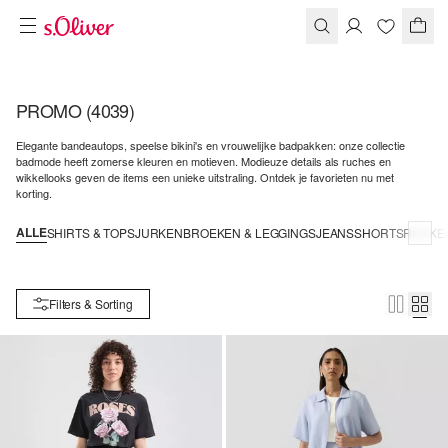
PROMO
(4039)
Elegante bandeautops, speelse bikini's en vrouwelijke badpakken: onze collectie
badmode heeft zomerse kleuren en motieven. Modieuze details als ruches en
wikkellooks geven de items een unieke uitstraling. Ontdek je favorieten nu met
korting.
ALLE
SHIRTS & TOPS
JURKEN
BROEKEN & LEGGINGS
JEANS
SHORTS
ROKKE
Filters & Sorting