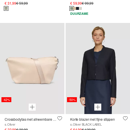
€ 31,99
€ 59,99
€ 59,99
€ 99,99
DUURZAME
-42%
-50%
Crossbodytas met afneembare schouderriem
Korte blazer met fijne stippen
s.Oliver
s.Oliver BLACK LABEL
€ 22,99
€ 39,99
€ 64,99
€ 129,99