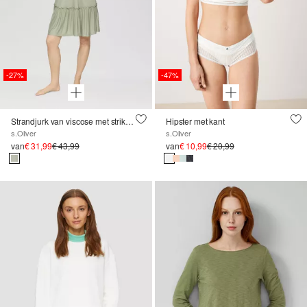
-27%
-47%
Strandjurk van viscose met strikdetail
Hipster met kant
s.Oliver
s.Oliver
van
€ 31,99
€ 43,99
van
€ 10,99
€ 20,99