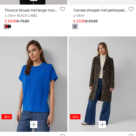
Flounce blouse met lange mouwen en manchetten
Canvas shopper met paisleypatroon en korte hengsels
s.Oliver BLACK LABEL
s.Oliver
€ 69,99
€ 79,99
€ 23,99
€ 29,99
-36%
-42%