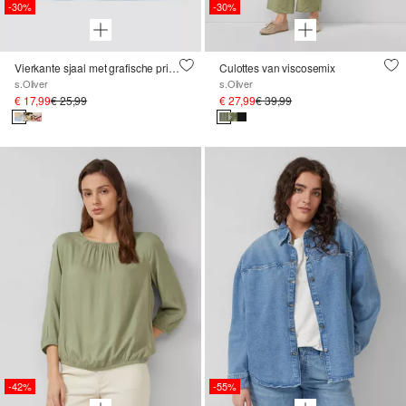
-30%
-30%
Vierkante sjaal met grafische print en sierrand
Culottes van viscosemix
s.Oliver
s.Oliver
€ 17,99
€ 25,99
€ 27,99
€ 39,99
-42%
-55%