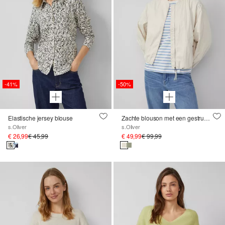
-41%
-50%
Elastische jersey blouse
Zachte blouson met een gestructureerde look
s.Oliver
s.Oliver
€ 26,99
€ 45,99
€ 49,99
€ 99,99